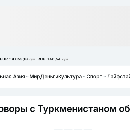
EUR :
RUB :
14 053,18
146,54
сум
сум
ьная Азия
Мир
Деньги
Культура
Спорт
Лайфста
говоры с Туркменистаном об