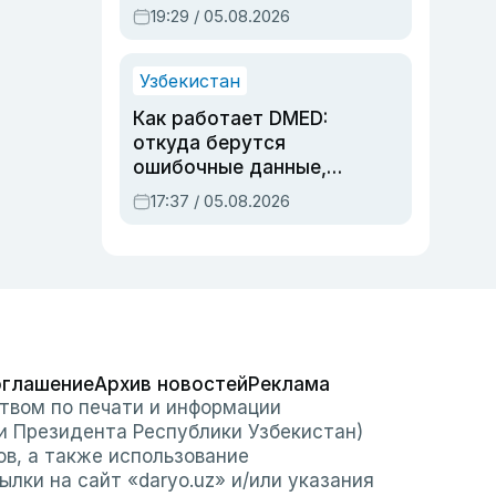
предупреждали об
19:29 / 05.08.2026
опасности, но стройка
продолжалась
Узбекистан
Как работает DMED:
откуда берутся
ошибочные данные,
дубли аккаунтов и
17:37 / 05.08.2026
очереди по онлайн-
записи
оглашение
Архив новостей
Реклама
твом по печати и информации
и Президента Республики Узбекистан)
ов, а также использование
лки на сайт «daryo.uz» и/или указания