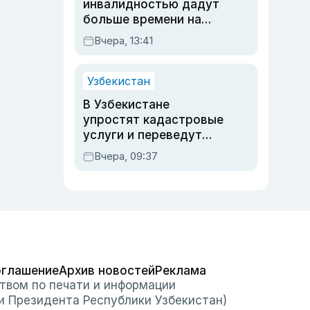
инвалидностью дадут
больше времени на
вступительных
Вчера, 13:41
экзаменах
Узбекистан
В Узбекистане
упростят кадастровые
услуги и переведут
регистрацию
Вчера, 09:37
недвижимости в
онлайн
оглашение
Архив новостей
Реклама
твом по печати и информации
и Президента Республики Узбекистан)