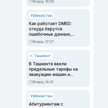
Вчера, 19:29
опасности, но стройка
продолжалась
Узбекистан
Как работает DMED:
откуда берутся
ошибочные данные,
дубли аккаунтов и
Вчера, 17:37
очереди по онлайн-
записи
г. Ташкент
В Ташкенте ввели
предельные тарифы на
эвакуацию машин и
штрафстоянки
Вчера, 14:41
Узбекистан
Абитуриентам с