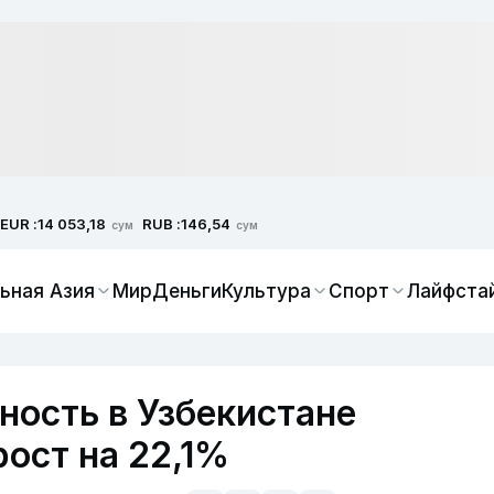
EUR :
RUB :
14 053,18
146,54
сум
сум
ьная Азия
Мир
Деньги
Культура
Спорт
Лайфста
ность в Узбекистане
рост на 22,1%