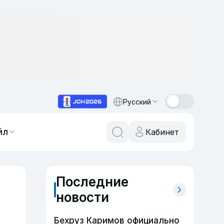
Русский
йл
Кабинет
Последние
новости
Бехруз Каримов официально