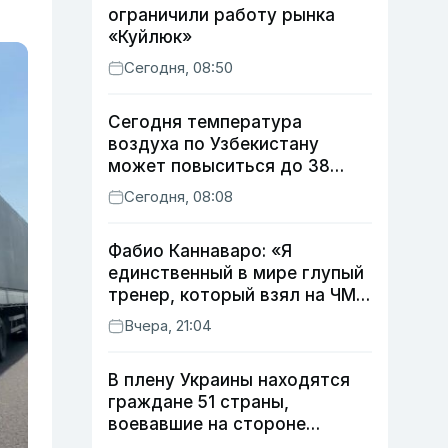
ограничили работу рынка
«Куйлюк»
Сегодня, 08:50
Сегодня температура
воздуха по Узбекистану
может повыситься до 38
градусов
Сегодня, 08:08
Фабио Каннаваро: «Я
единственный в мире глупый
тренер, который взял на ЧМ
футболиста с травмой»
Вчера, 21:04
В плену Украины находятся
граждане 51 страны,
воевавшие на стороне
России