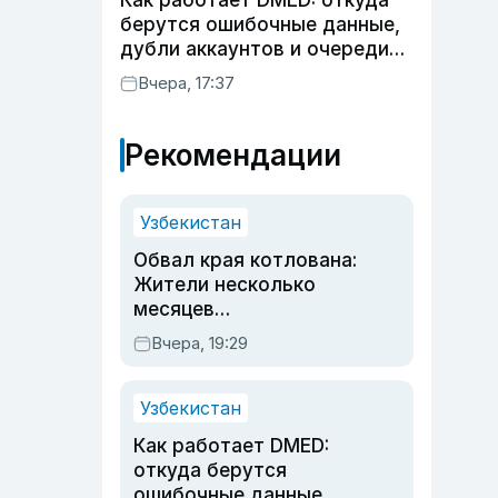
Как работает DMED: откуда
берутся ошибочные данные,
дубли аккаунтов и очереди
по онлайн-записи
Вчера, 17:37
Рекомендации
Узбекистан
Обвал края котлована:
Жители несколько
месяцев
предупреждали об
Вчера, 19:29
опасности, но стройка
продолжалась
Узбекистан
Как работает DMED:
откуда берутся
ошибочные данные,