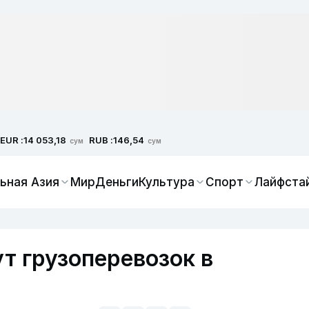
EUR :
RUB :
14 053,18
146,54
сум
сум
ьная Азия
Мир
Деньги
Культура
Спорт
Лайфста
т грузоперевозок в
о