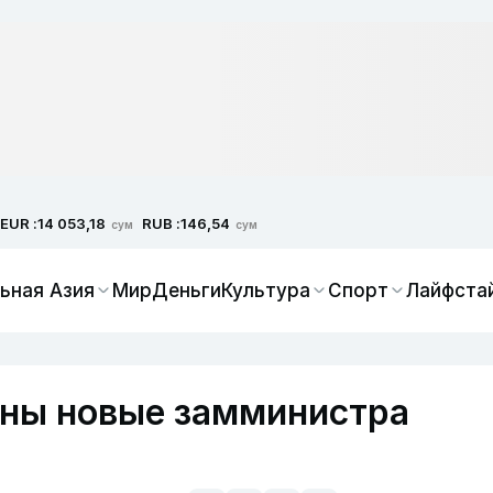
EUR :
RUB :
14 053,18
146,54
сум
сум
ьная Азия
Мир
Деньги
Культура
Спорт
Лайфста
ены новые замминистра