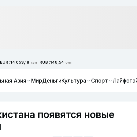
EUR :
RUB :
14 053,18
146,54
сум
сум
ьная Азия
Мир
Деньги
Культура
Спорт
Лайфста
кистана появятся новые
ы