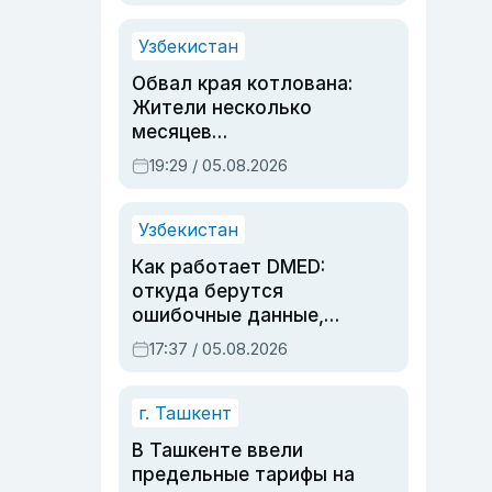
Узбекистан
Обвал края котлована:
Жители несколько
месяцев
предупреждали об
19:29 / 05.08.2026
опасности, но стройка
продолжалась
Узбекистан
Как работает DMED:
откуда берутся
ошибочные данные,
дубли аккаунтов и
17:37 / 05.08.2026
очереди по онлайн-
записи
г. Ташкент
В Ташкенте ввели
предельные тарифы на