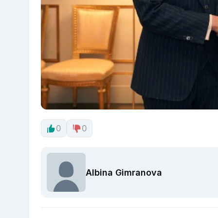
0
0
Albina Gimranova