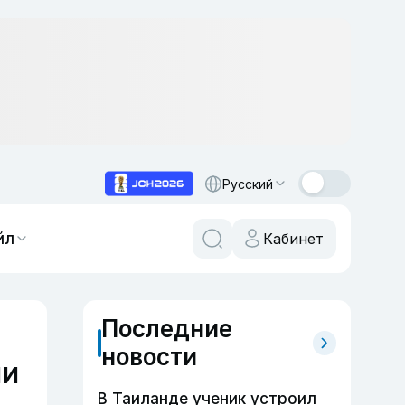
Русский
йл
Кабинет
Последние
новости
ии
В Таиланде ученик устроил