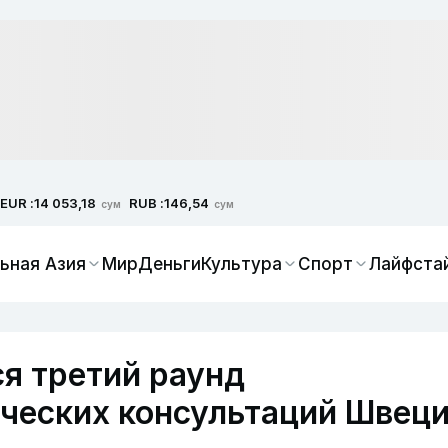
EUR :
RUB :
14 053,18
146,54
сум
сум
ьная Азия
Мир
Деньги
Культура
Спорт
Лайфста
ся третий раунд
ческих консультаций Швец