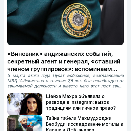
«Виновник» андижанских событий,
секретный агент и генерал, «ставший
членом группировок»: вспоминаем
3 марта этого года Пулат Бобожонов, возглавлявший
министров внутренних дел
МВД Узбекистана в течение 7,5 лет, был освобожден от
Узбекистана
занимаемой должности и вместо него этот пост занял
начальник ГУВД Ташкента Азиз Тошпулатов. Бобожонов
Шейха Махра объявила о
был шестым министром внутренних дел страны. «Дарё»
рассказывает о лицах, руководивших системой
разводе в Instagram: вызов
внутренних дел в годы независимости, и их деяниях,
традициям или личное право?
оставшихся в памяти общественности.
Тайна гибели Махмудходжи
Бехбуди: исследование могилы в
Карши и ДНК-анализ