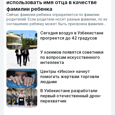
использовать имя отца в качестве
фамилии ребенка
Сейчас фамилия ребенка определяется по фамилии
родителей. Если родители носят разные фамилии, по их
соглашению ребенку может быть присвоена фамилия
отца или матери. Также по желанию родителей ребенку
Сегодня воздух в Узбекистане
может быть дана фамилия по имени деда в
соответствии с национальными традициями.
прогреется до 42 градусов
У хокимов появятся советники
по вопросам искусственного
интеллекта
Центры «Инсон» начнут
помогать жертвам торговли
людьми
В Узбекистане разработали
первый отечественный дрон-
перехватчик