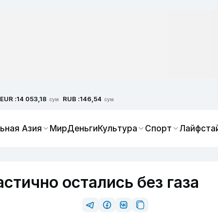
EUR :
RUB :
14 053,18
146,54
сум
сум
ьная Азия
Мир
Деньги
Культура
Спорт
Лайфста
стично остались без газа