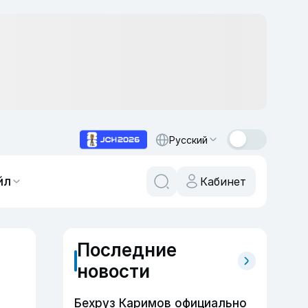
Русский
йл
Кабинет
Последние
новости
Бехруз Каримов официально