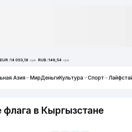
EUR :
RUB :
14 053,18
146,54
сум
сум
ьная Азия
Мир
Деньги
Культура
Спорт
Лайфста
 флага в Кыргызстане