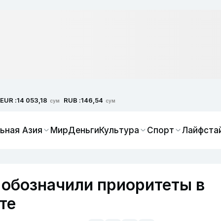
EUR :
RUB :
14 053,18
146,54
сум
сум
ьная Азия
Мир
Деньги
Культура
Спорт
Лайфста
 обозначили приоритеты в
те