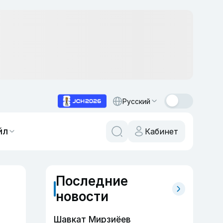
Русский
йл
Кабинет
Последние
новости
Шавкат Мирзиёев