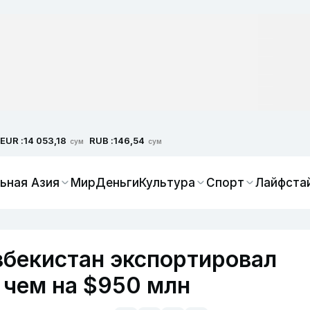
EUR :
RUB :
14 053,18
146,54
сум
сум
ьная Азия
Мир
Деньги
Культура
Спорт
Лайфста
Узбекистан экспортировал
 чем на $950 млн