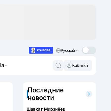
Русский
йл
Кабинет
Последние
новости
Шавкат Мирзиёев