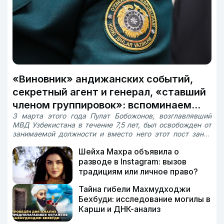
«Виновник» андижанских событий,
секретный агент и генерал, «ставший
членом группировок»: вспоминаем
3 марта этого года Пулат Бобожонов, возглавлявший
министров внутренних дел
МВД Узбекистана в течение 7,5 лет, был освобожден от
Узбекистана
занимаемой должности и вместо него этот пост занял
начальник ГУВД Ташкента Азиз Тошпулатов. Бобожонов
Шейха Махра объявила о
был шестым министром внутренних дел страны. «Дарё»
рассказывает о лицах, руководивших системой
разводе в Instagram: вызов
внутренних дел в годы независимости, и их деяниях,
традициям или личное право?
оставшихся в памяти общественности.
Тайна гибели Махмудходжи
Бехбуди: исследование могилы в
Карши и ДНК-анализ