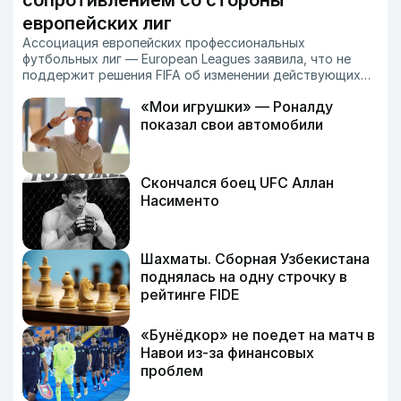
сопротивлением со стороны
европейских лиг
Ассоциация европейских профессиональных
футбольных лиг — European Leagues заявила, что не
поддержит решения FIFA об изменении действующих
соревнований или организации новых турниров до тех
«Мои игрушки» — Роналду
пор, пока в системе управления организации не будут
проведены реформы.
показал свои автомобили
Скончался боец UFC Аллан
Насименто
Шахматы. Сборная Узбекистана
поднялась на одну строчку в
рейтинге FIDE
«Бунёдкор» не поедет на матч в
Навои из-за финансовых
проблем