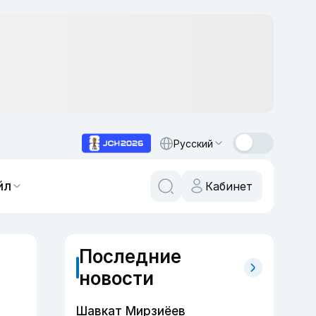
Русский
йл
Кабинет
Последние
новости
Шавкат Мирзиёев