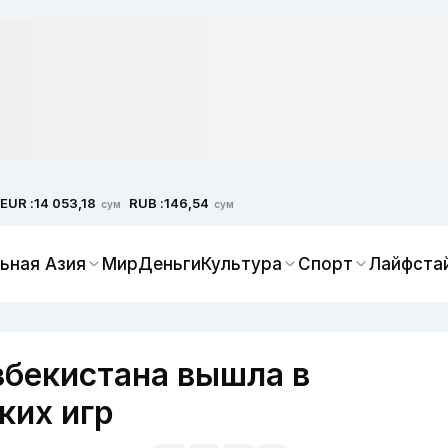
EUR :
RUB :
14 053,18
146,54
сум
сум
ьная Азия
Мир
Деньги
Культура
Спорт
Лайфста
збекистана вышла в
ких игр