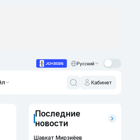
Русский
йл
Кабинет
Последние
новости
Шавкат Мирзиёев