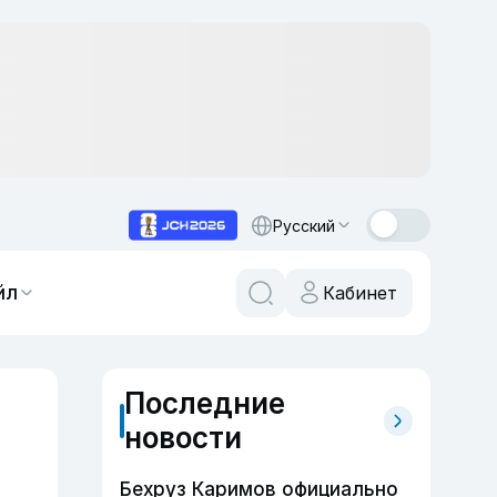
Русский
йл
Кабинет
Последние
новости
Бехруз Каримов официально