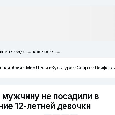
EUR :
RUB :
14 053,18
146,54
сум
сум
ьная Азия
Мир
Деньги
Культура
Спорт
Лайфста
 мужчину не посадили в
ние 12-летней девочки