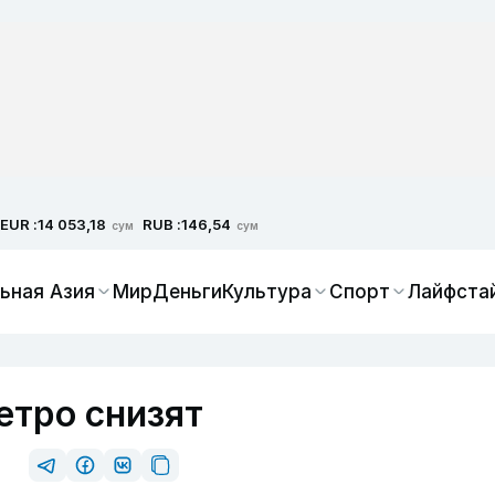
EUR :
RUB :
14 053,18
146,54
сум
сум
ьная Азия
Мир
Деньги
Культура
Спорт
Лайфста
етро снизят