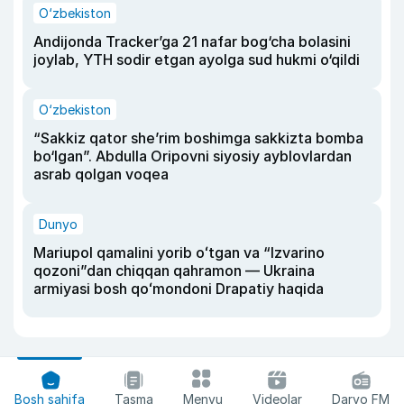
O‘zbekiston
Andijonda Tracker’ga 21 nafar bog‘cha bolasini
joylab, YTH sodir etgan ayolga sud hukmi o‘qildi
O‘zbekiston
“Sakkiz qator she’rim boshimga sakkizta bomba
bo‘lgan”. Abdulla Oripovni siyosiy ayblovlardan
asrab qolgan voqea
Dunyo
Mariupol qamalini yorib oʻtgan va “Izvarino
qozoni”dan chiqqan qahramon — Ukraina
armiyasi bosh qoʻmondoni Drapatiy haqida
Bosh sahifa
Tasma
Menyu
Videolar
Daryo FM