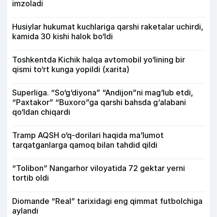
imzoladi
Husiylar hukumat kuchlariga qarshi raketalar uchirdi,
kamida 30 kishi halok bo‘ldi
Toshkentda Kichik halqa avtomobil yo‘lining bir
qismi to‘rt kunga yopildi (xarita)
Superliga. “So‘g‘diyona” “Andijon”ni mag‘lub etdi,
“Paxtakor” “Buxoro”ga qarshi bahsda g‘alabani
qo‘ldan chiqardi
Tramp AQSH o‘q-dorilari haqida ma’lumot
tarqatganlarga qamoq bilan tahdid qildi
“Tolibon” Nangarhor viloyatida 72 gektar yerni
tortib oldi
Diomande “Real” tarixidagi eng qimmat futbolchiga
aylandi