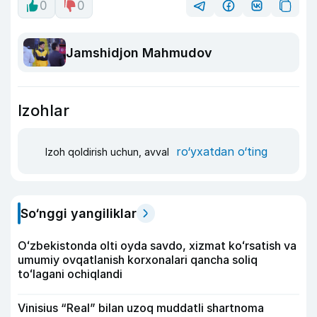
0
0
Jamshidjon Mahmudov
Izohlar
ro‘yxatdan o‘ting
Izoh qoldirish uchun, avval
So‘nggi yangiliklar
Oʻzbekistonda olti oyda savdo, xizmat koʻrsatish va
umumiy ovqatlanish korxonalari qancha soliq
toʻlagani ochiqlandi
Vinisius “Real” bilan uzoq muddatli shartnoma