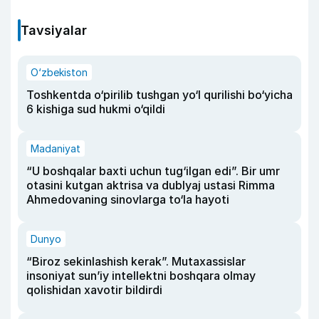
Tavsiyalar
O‘zbekiston
Toshkentda o‘pirilib tushgan yo‘l qurilishi bo‘yicha
6 kishiga sud hukmi o‘qildi
Madaniyat
“U boshqalar baxti uchun tug‘ilgan edi”. Bir umr
otasini kutgan aktrisa va dublyaj ustasi Rimma
Ahmedovaning sinovlarga to‘la hayoti
Dunyo
“Biroz sekinlashish kerak”. Mutaxassislar
insoniyat sun’iy intellektni boshqara olmay
qolishidan xavotir bildirdi