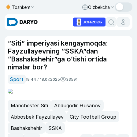
Toshkent
O‘zbekcha
“Siti” imperiyasi kengaymoqda:
Fayzullayevning “SSKA”dan
“Bashakshehir”ga o‘tishi ortida
nimalar bor?
Sport
19:44 / 18.07.2025
33591
Manchester Siti
Abduqodir Husanov
Abbosbek Fayzullayev
City Football Group
Bashakshehir
SSKA