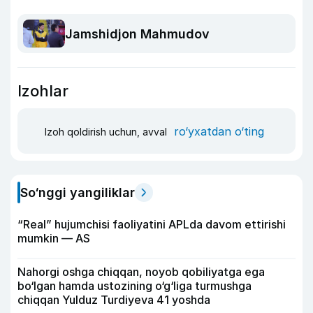
Jamshidjon Mahmudov
Izohlar
ro‘yxatdan o‘ting
Izoh qoldirish uchun, avval
So‘nggi yangiliklar
“Real” hujumchisi faoliyatini APLda davom ettirishi
mumkin — AS
Nahorgi oshga chiqqan, noyob qobiliyatga ega
bo‘lgan hamda ustozining o‘g‘liga turmushga
chiqqan Yulduz Turdiyeva 41 yoshda