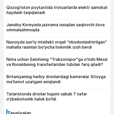
Qozog‘iston poytaxtida trotuarlarda elektr samokat
haydash taqiqlanadi
Janubiy Koreyada jazirama issiqdan saqlovchi ilova
ommalashmoqda
Navoiyda sun’iy intellekt orqali “obodonlashtirilgan”
mahalla rasmlari bo‘yicha hokimlik izoh berdi
Nima uchun Salohning “Trabzonspor”ga o‘tishi Messi
va Ronalduning transferlaridan tubdan farq qiladi?
Britaniyaning harbiy dronlaridagi kameralar Xitoyga
ma’lumot uzatgani aniqlandi
Tataristonda dronlar hujumi sabab 7 nafar
o‘zbekistonlik halok bo‘ldi
Tavsiyalar