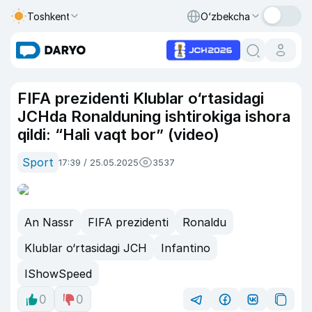
Toshkent
O‘zbekcha
FIFA prezidenti Klublar o‘rtasidagi
JCHda Ronalduning ishtirokiga ishora
qildi: “Hali vaqt bor” (video)
Sport
17:39 / 25.05.2025
3537
An Nassr
FIFA prezidenti
Ronaldu
Klublar o‘rtasidagi JCH
Infantino
IShowSpeed
0
0