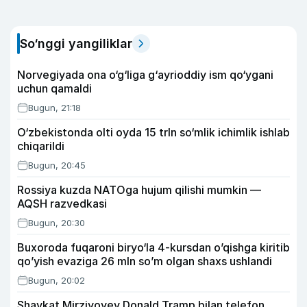
So‘nggi yangiliklar
Norvegiyada ona o‘g‘liga g‘ayrioddiy ism qo‘ygani
uchun qamaldi
Bugun, 21:18
O‘zbekistonda olti oyda 15 trln so‘mlik ichimlik ishlab
chiqarildi
Bugun, 20:45
Rossiya kuzda NATOga hujum qilishi mumkin —
AQSH razvedkasi
Bugun, 20:30
Buxoroda fuqaroni biryo‘la 4-kursdan o’qishga kiritib
qo’yish evaziga 26 mln so’m olgan shaxs ushlandi
Bugun, 20:02
Shavkat Mirziyoyev Donald Tramp bilan telefon