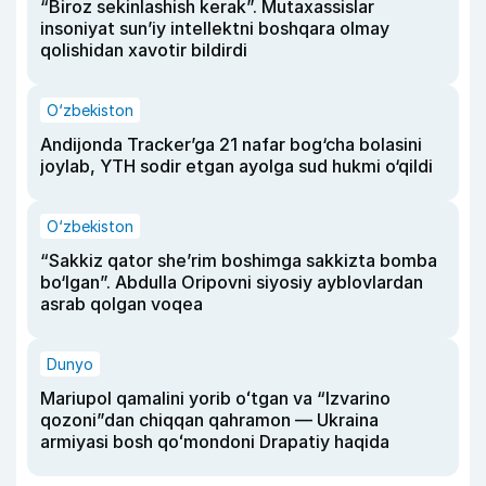
“Biroz sekinlashish kerak”. Mutaxassislar
insoniyat sun’iy intellektni boshqara olmay
qolishidan xavotir bildirdi
O‘zbekiston
Andijonda Tracker’ga 21 nafar bog‘cha bolasini
joylab, YTH sodir etgan ayolga sud hukmi o‘qildi
O‘zbekiston
“Sakkiz qator she’rim boshimga sakkizta bomba
bo‘lgan”. Abdulla Oripovni siyosiy ayblovlardan
asrab qolgan voqea
Dunyo
Mariupol qamalini yorib oʻtgan va “Izvarino
qozoni”dan chiqqan qahramon — Ukraina
armiyasi bosh qoʻmondoni Drapatiy haqida