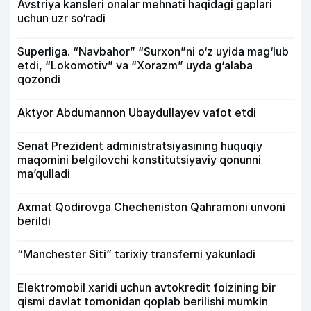
Avstriya kansleri onalar mehnati haqidagi gaplari
uchun uzr so‘radi
Superliga. “Navbahor” “Surxon”ni o‘z uyida mag‘lub
etdi, “Lokomotiv” va “Xorazm” uyda g‘alaba
qozondi
Aktyor Abdu­mannon Ubaydullayev vafot etdi
Senat Prezident administratsiyasining huquqiy
maqomini belgilovchi konstitutsiyaviy qonunni
ma’qulladi
Axmat Qodirovga Checheniston Qahramoni unvoni
berildi
“Manchester Siti” tarixiy transferni yakunladi
Elektromobil xaridi uchun avtokredit foizining bir
qismi davlat tomonidan qoplab berilishi mumkin