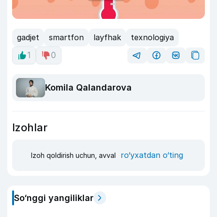
gadjet
smartfon
layfhak
texnologiya
1
0
Komila Qalandarova
Izohlar
ro‘yxatdan o‘ting
Izoh qoldirish uchun, avval
So‘nggi yangiliklar