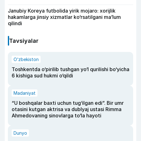
Janubiy Koreya futbolida yirik mojaro: xorijlik
hakamlarga jinsiy xizmatlar ko‘rsatilgani ma’lum
qilindi
Tavsiyalar
O‘zbekiston
Toshkentda o‘pirilib tushgan yo‘l qurilishi bo‘yicha
6 kishiga sud hukmi o‘qildi
Madaniyat
“U boshqalar baxti uchun tug‘ilgan edi”. Bir umr
otasini kutgan aktrisa va dublyaj ustasi Rimma
Ahmedovaning sinovlarga to‘la hayoti
Dunyo