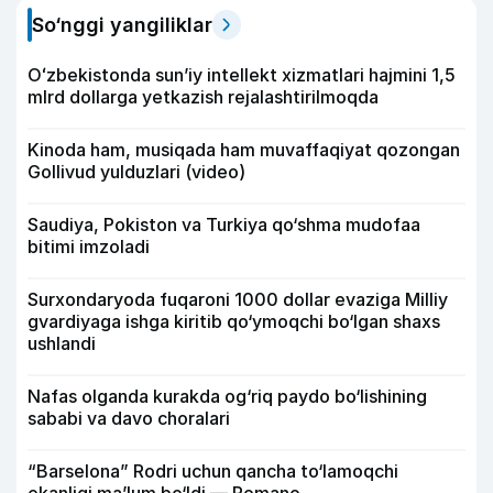
So‘nggi yangiliklar
Oʻzbekistonda sunʼiy intellekt xizmatlari hajmini 1,5
mlrd dollarga yetkazish rejalashtirilmoqda
Kinoda ham, musiqada ham muvaffaqiyat qozongan
Gollivud yulduzlari (video)
Saudiya, Pokiston va Turkiya qo‘shma mudofaa
bitimi imzoladi
Surxondaryoda fuqaroni 1000 dollar evaziga Milliy
gvardiyaga ishga kiritib qo‘ymoqchi bo‘lgan shaxs
ushlandi
Nafas olganda kurakda og‘riq paydo bo‘lishining
sababi va davo choralari
“Barselona” Rodri uchun qancha to‘lamoqchi