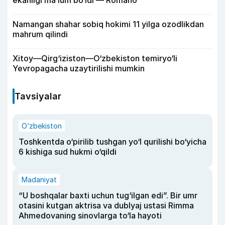
ekanligi ma’lum bo‘ldi — Romano
Namangan shahar sobiq hokimi 11 yilga ozodlikdan
mahrum qilindi
Xitoy—Qirg‘iziston—O‘zbekiston temiryo‘li
Yevropagacha uzaytirilishi mumkin
Tavsiyalar
O‘zbekiston
Toshkentda o‘pirilib tushgan yo‘l qurilishi bo‘yicha
6 kishiga sud hukmi o‘qildi
Madaniyat
“U boshqalar baxti uchun tug‘ilgan edi”. Bir umr
otasini kutgan aktrisa va dublyaj ustasi Rimma
Ahmedovaning sinovlarga to‘la hayoti