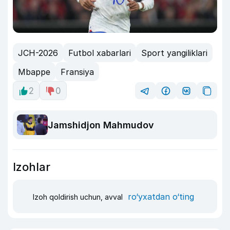
JCH-2026
Futbol xabarlari
Sport yangiliklari
Mbappe
Fransiya
2
0
Jamshidjon Mahmudov
Izohlar
ro‘yxatdan o‘ting
Izoh qoldirish uchun, avval