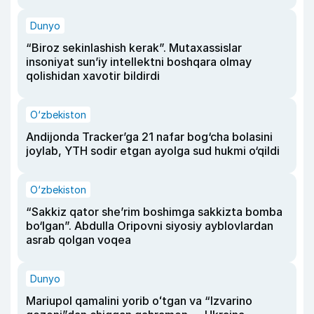
Dunyo
“Biroz sekinlashish kerak”. Mutaxassislar
insoniyat sun’iy intellektni boshqara olmay
qolishidan xavotir bildirdi
O‘zbekiston
Andijonda Tracker’ga 21 nafar bog‘cha bolasini
joylab, YTH sodir etgan ayolga sud hukmi o‘qildi
O‘zbekiston
“Sakkiz qator she’rim boshimga sakkizta bomba
bo‘lgan”. Abdulla Oripovni siyosiy ayblovlardan
asrab qolgan voqea
Dunyo
Mariupol qamalini yorib oʻtgan va “Izvarino