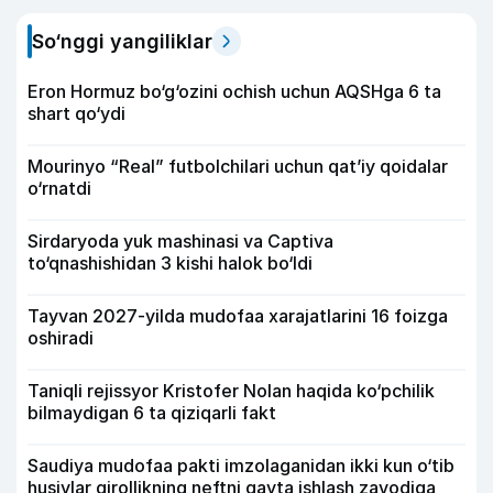
So‘nggi yangiliklar
Eron Hormuz bo‘g‘ozini ochish uchun AQSHga 6 ta
shart qo‘ydi
Mourinyo “Real” futbolchilari uchun qat’iy qoidalar
o‘rnatdi
Sirdaryoda yuk mashinasi va Captiva
to‘qnashishidan 3 kishi halok bo‘ldi
Tayvan 2027-yilda mudofaa xarajatlarini 16 foizga
oshiradi
Taniqli rejissyor Kristofer Nolan haqida ko‘pchilik
bilmaydigan 6 ta qiziqarli fakt
Saudiya mudofaa pakti imzolaganidan ikki kun o‘tib
husiylar qirollikning neftni qayta ishlash zavodiga