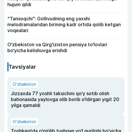
hujum qildi
“Tansoqchi”: Gollivudning eng yaxshi
melodramalaridan birining kadr ortida qolib ketgan
voqealari
O‘zbekiston va Qirg‘iziston pensiya to‘lovlari
bo‘yicha kelishuvga erishdi
Tavsiyalar
O‘zbekiston
Jizzaxda 77 yoshli taksichini qo‘y sotib olish
bahonasida yaylovga olib borib o‘ldirgan yigit 20
yilga qamaldi
O‘zbekiston
Toshkentda o‘pirilib tushgan yo‘l qurilishi bo‘yicha