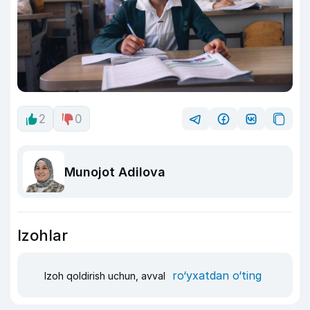
2
0
Munojot Adilova
Izohlar
ro‘yxatdan o‘ting
Izoh qoldirish uchun, avval