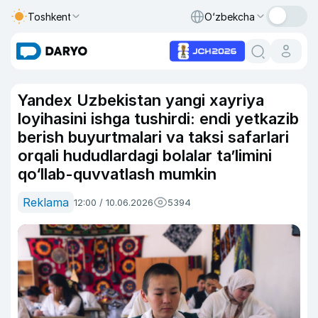
Toshkent
O‘zbekcha
Yandex Uzbekistan yangi xayriya
loyihasini ishga tushirdi: endi yetkazib
berish buyurtmalari va taksi safarlari
orqali hududlardagi bolalar ta’limini
qo‘llab-quvvatlash mumkin
Reklama
12:00 / 10.06.2026
5394