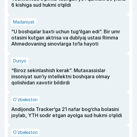
6 kishiga sud hukmi o‘qildi
Madaniyat
“U boshqalar baxti uchun tug‘ilgan edi”. Bir umr
otasini kutgan aktrisa va dublyaj ustasi Rimma
Ahmedovaning sinovlarga to‘la hayoti
Dunyo
“Biroz sekinlashish kerak”. Mutaxassislar
insoniyat sun’iy intellektni boshqara olmay
qolishidan xavotir bildirdi
O‘zbekiston
Andijonda Tracker’ga 21 nafar bog‘cha bolasini
joylab, YTH sodir etgan ayolga sud hukmi o‘qildi
O‘zbekiston