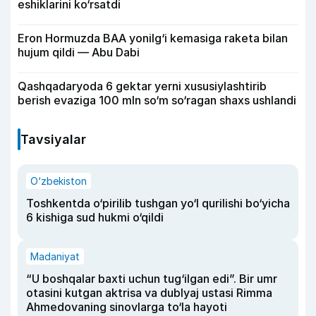
eshiklarini ko‘rsatdi
Eron Hormuzda BAA yonilg‘i kemasiga raketa bilan
hujum qildi — Abu Dabi
Qashqadaryoda 6 gektar yerni xususiylashtirib
berish evaziga 100 mln so‘m so‘ragan shaxs ushlandi
Tavsiyalar
O‘zbekiston
Toshkentda o‘pirilib tushgan yo‘l qurilishi bo‘yicha
6 kishiga sud hukmi o‘qildi
Madaniyat
“U boshqalar baxti uchun tug‘ilgan edi”. Bir umr
otasini kutgan aktrisa va dublyaj ustasi Rimma
Ahmedovaning sinovlarga to‘la hayoti