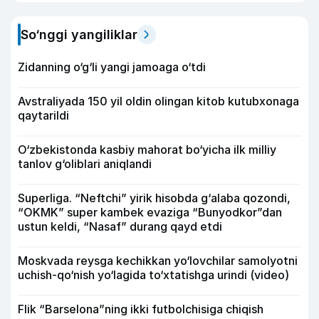
So‘nggi yangiliklar
Zidanning o‘g‘li yangi jamoaga o‘tdi
Avstraliyada 150 yil oldin olingan kitob kutubxonaga
qaytarildi
O‘zbekistonda kasbiy mahorat bo‘yicha ilk milliy
tanlov g‘oliblari aniqlandi
Superliga. “Neftchi” yirik hisobda g‘alaba qozondi,
“OKMK” super kambek evaziga “Bunyodkor”dan
ustun keldi, “Nasaf” durang qayd etdi
Moskvada reysga kechikkan yo‘lovchilar samolyotni
uchish-qo‘nish yo‘lagida to‘xtatishga urindi (video)
Flik “Barselona”ning ikki futbolchisiga chiqish