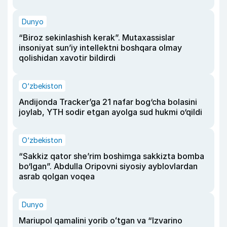
Dunyo
“Biroz sekinlashish kerak”. Mutaxassislar
insoniyat sun’iy intellektni boshqara olmay
qolishidan xavotir bildirdi
O‘zbekiston
Andijonda Tracker’ga 21 nafar bog‘cha bolasini
joylab, YTH sodir etgan ayolga sud hukmi o‘qildi
O‘zbekiston
“Sakkiz qator she’rim boshimga sakkizta bomba
bo‘lgan”. Abdulla Oripovni siyosiy ayblovlardan
asrab qolgan voqea
Dunyo
Mariupol qamalini yorib oʻtgan va “Izvarino