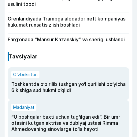
usulini topdi
Grenlandiyada Trampga aloqador neft kompaniyasi
hukumat ruxsatisiz ish boshladi
Farg‘onada “Mansur Kazanskiy” va sherigi ushlandi
Tavsiyalar
O‘zbekiston
Toshkentda o‘pirilib tushgan yo‘l qurilishi bo‘yicha
6 kishiga sud hukmi o‘qildi
Madaniyat
“U boshqalar baxti uchun tug‘ilgan edi”. Bir umr
otasini kutgan aktrisa va dublyaj ustasi Rimma
Ahmedovaning sinovlarga to‘la hayoti