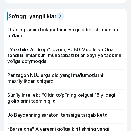
So‘nggi yangiliklar
Otaning ismini bolaga familiya qilib berish mumkin
bo‘ladi
“Yaxshilik Airdropi”: Uzum, PUBG Mobile va Ona
fondi Bilimlar kuni munosabati bilan xayriya tadbirini
yo‘lga qo‘ymoqda
Pentagon NUJlarga oid yangi maʼlumotlarni
maxfiylikdan chiqardi
Sun’iy intellekt “Oltin to‘p”ning kelgusi 15 yildagi
g‘oliblarini taxmin qildi
Jo Baydenning saratoni tanasiga tarqab ketdi
“Barselona” Alvaresni qo‘lga kiritishning yangi