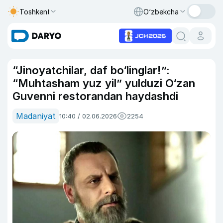
Toshkent
O‘zbekcha
“Jinoyatchilar, daf bo‘linglar!”:
“Muhtasham yuz yil” yulduzi O‘zan
Guvenni restorandan haydashdi
Madaniyat
10:40 / 02.06.2026
2254