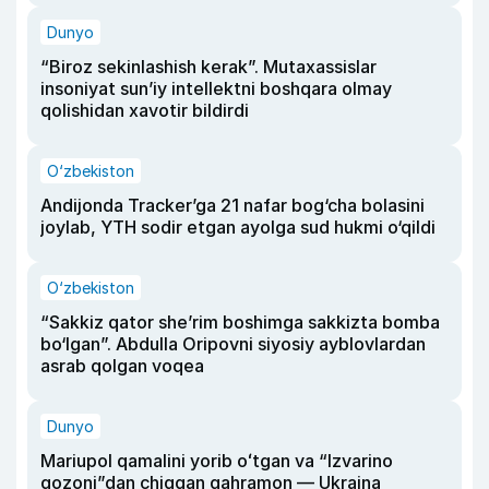
Dunyo
“Biroz sekinlashish kerak”. Mutaxassislar
insoniyat sun’iy intellektni boshqara olmay
qolishidan xavotir bildirdi
O‘zbekiston
Andijonda Tracker’ga 21 nafar bog‘cha bolasini
joylab, YTH sodir etgan ayolga sud hukmi o‘qildi
O‘zbekiston
“Sakkiz qator she’rim boshimga sakkizta bomba
bo‘lgan”. Abdulla Oripovni siyosiy ayblovlardan
asrab qolgan voqea
Dunyo
Mariupol qamalini yorib oʻtgan va “Izvarino
qozoni”dan chiqqan qahramon — Ukraina