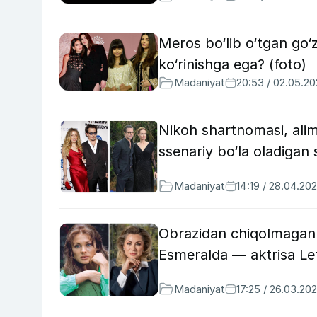
Meros bo‘lib o‘tgan go‘z
ko‘rinishga ega? (foto)
Madaniyat
20:53 / 02.05.2
Nikoh shartnomasi, alime
ssenariy bo‘la oladigan 
Madaniyat
14:19 / 28.04.20
Obrazidan chiqolmagan 
Esmeralda — aktrisa Let
Madaniyat
17:25 / 26.03.20