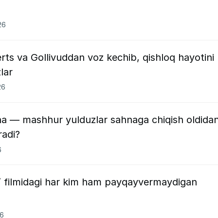
26
erts va Gollivuddan voz kechib, qishloq hayotini
lar
26
a — mashhur yulduzlar sahnaga chiqish oldida
radi?
6
i” filmidagi har kim ham payqayvermaydigan
26