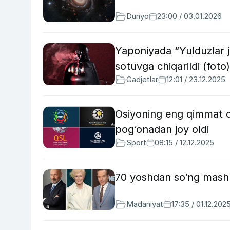
Dunyo
23:00 / 03.01.2026
Yaponiyada “Yulduzlar j
sotuvga chiqarildi (foto)
Gadjetlar
12:01 / 23.12.2025
Osiyoning eng qimmat che
pog‘onadan joy oldi
Sport
08:15 / 12.12.2025
70 yoshdan so‘ng mashhu
Madaniyat
17:35 / 01.12.202