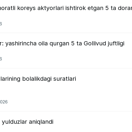
oratli koreys aktyorlari ishtirok etgan 5 ta dor
26
: yashirincha oila qurgan 5 ta Gollivud juftligi
26
arining bolalikdagi suratlari
2026
 yulduzlar aniqlandi