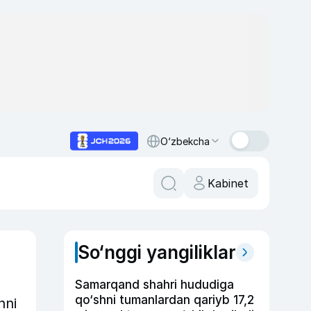
O‘zbekcha
Kabinet
So‘nggi yangiliklar
Samarqand shahri hududiga
qo‘shni tumanlardan qariyb 17,2
nni