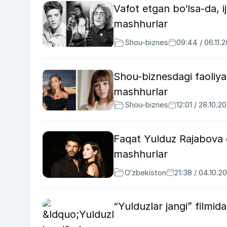
Vafot etgan bo‘lsa-da,
mashhurlar
Shou-biznes
09:44 / 06.11.
Shou-biznesdagi faoliya
mashhurlar
Shou-biznes
12:01 / 28.10.2
Faqat Yulduz Rajabova e
mashhurlar
O‘zbekiston
21:38 / 04.10.2
“Yulduzlar jangi” filmid