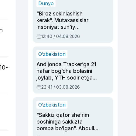
Dunyo
“Biroz sekinlashish
kerak”. Mutaxassislar
insoniyat sun’iy
h
intellektni boshqara
12:40 / 04.08.2026
olmay qolishidan xavotir
bildirdi
O‘zbekiston
Andijonda Tracker’ga 21
10-
nafar bog‘cha bolasini
joylab, YTH sodir etgan
ayolga sud hukmi o‘qildi
23:41 / 03.08.2026
O‘zbekiston
“Sakkiz qator she’rim
boshimga sakkizta
bomba bo‘lgan”. Abdulla
Oripovni siyosiy