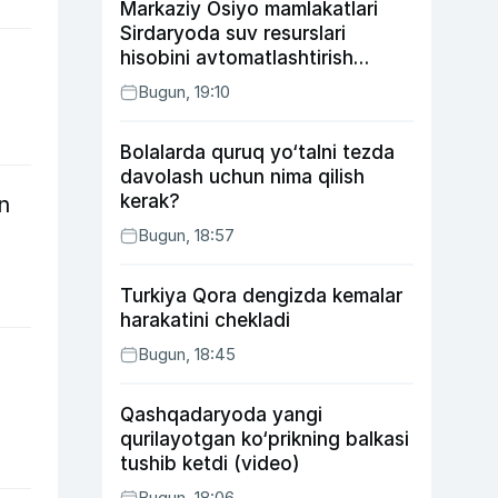
Markaziy Osiyo mamlakatlari
Sirdaryoda suv resurslari
hisobini avtomatlashtirish
rejasini ishlab chiqishni
Bugun, 19:10
ma’qulladi
Bolalarda quruq yo‘talni tezda
davolash uchun nima qilish
kerak?
n
Bugun, 18:57
Turkiya Qora dengizda kemalar
harakatini chekladi
Bugun, 18:45
Qashqadaryoda yangi
qurilayotgan ko‘prikning balkasi
tushib ketdi (video)
Bugun, 18:06