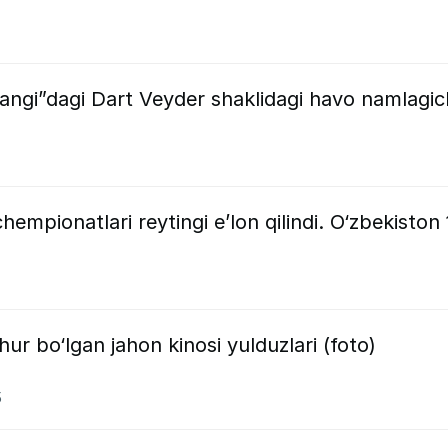
angi”dagi Dart Veyder shaklidagi havo namlagic
mpionatlari reytingi e’lon qilindi. O‘zbekiston 
r bo‘lgan jahon kinosi yulduzlari (foto)
5