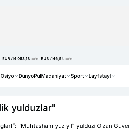
EUR :
RUB :
14 053,18
146,54
so'm
so'm
 Osiyo
Dunyo
Pul
Madaniyat
Sport
Layfstayl
lik yulduzlar"
inglar!”: “Muhtasham yuz yil” yulduzi O‘zan Guve