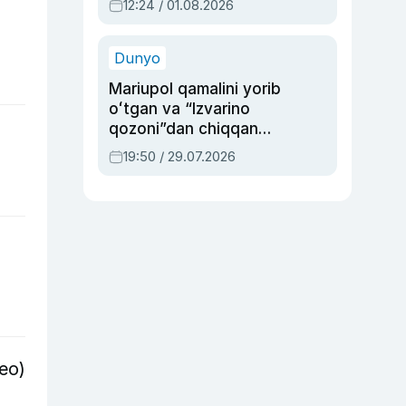
12:24 / 01.08.2026
ayblovlardan asrab
qolgan voqea
Dunyo
Mariupol qamalini yorib
oʻtgan va “Izvarino
qozoni”dan chiqqan
qahramon — Ukraina
19:50 / 29.07.2026
armiyasi bosh
qoʻmondoni Drapatiy
haqida
deo)