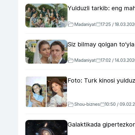
Yulduzli tarkib: eng mah
Madaniyat
17:25 / 18.03.20
Siz bilmay qolgan to‘ylar
Madaniyat
17:02 / 14.03.20
Foto: Turk kinosi yulduzl
Shou-biznes
10:50 / 09.02.
Galaktikada gipertezkor