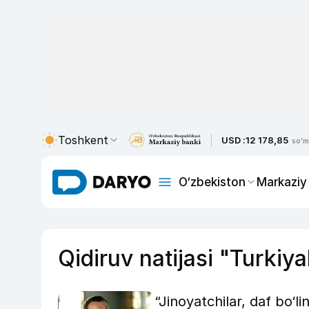
Toshkent
USD :
12 178,85
so'm
O‘zbekiston
Markaziy
Qidiruv natijasi "Turkiya
“Jinoyatchilar, daf bo‘l