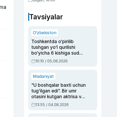
ama
Tavsiyalar
O‘zbekiston
Toshkentda o‘pirilib
tushgan yo‘l qurilishi
bo‘yicha 6 kishiga sud
hukmi o‘qildi
10:10 / 05.08.2026
Madaniyat
“U boshqalar baxti uchun
tug‘ilgan edi”. Bir umr
otasini kutgan aktrisa va
dublyaj ustasi Rimma
13:55 / 04.08.2026
Ahmedovaning
sinovlarga to‘la hayoti