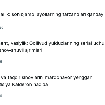
allik: sohibjamol ayollarning farzandlari qanday
026
nt, vasiylik: Gollivud yulduzlarining serial uchu
shov-shuvli ajrimlari
26
va taqdir sinovlarini mardonavor yenggan
isiya Kalderon haqida
26