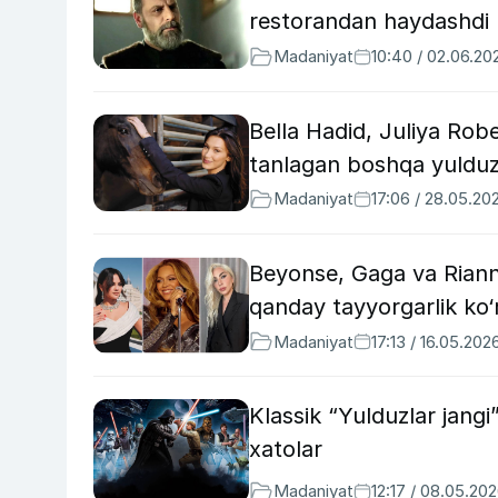
restorandan haydashdi
Madaniyat
10:40 / 02.06.20
Bella Hadid, Juliya Rob
tanlagan boshqa yulduz
Madaniyat
17:06 / 28.05.20
Beyonse, Gaga va Riann
qanday tayyorgarlik ko‘
Madaniyat
17:13 / 16.05.202
Klassik “Yulduzlar jang
xatolar
Madaniyat
12:17 / 08.05.20