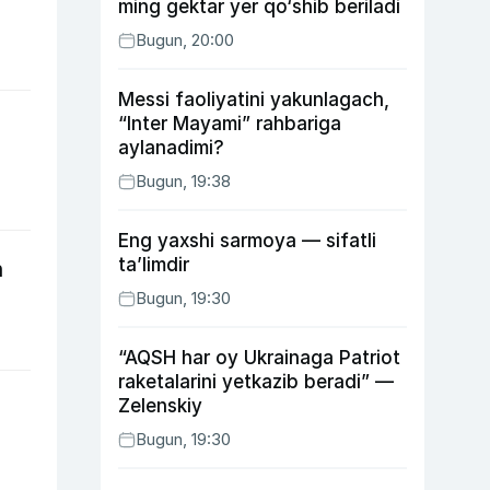
ming gektar yer qo‘shib beriladi
Bugun, 20:00
Messi faoliyatini yakunlagach,
“Inter Mayami” rahbariga
aylanadimi?
Bugun, 19:38
Eng yaxshi sarmoya — sifatli
ta’limdir
n
Bugun, 19:30
“AQSH har oy Ukrainaga Patriot
raketalarini yetkazib beradi” —
Zelenskiy
Bugun, 19:30