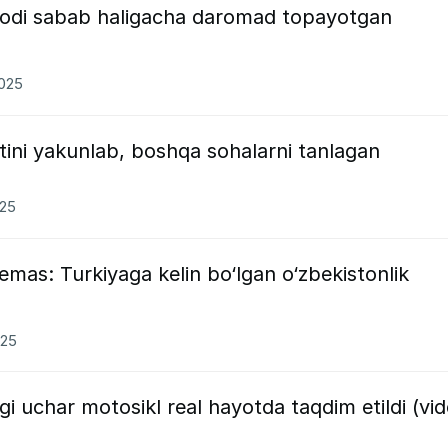
 ijodi sabab haligacha daromad topayotgan
2025
tini yakunlab, boshqa sohalarni tanlagan
025
mas: Turkiyaga kelin bo‘lgan o‘zbekistonlik
025
agi uchar motosikl real hayotda taqdim etildi (vi