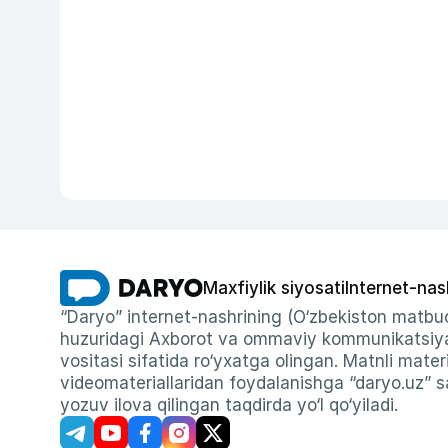
Maxfiylik siyosati
Internet-nas
“Daryo” internet-nashrining (O‘zbekiston matbuo
huzuridagi Axborot va ommaviy kommunikatsiyal
vositasi sifatida ro‘yxatga olingan. Matnli materi
videomateriallaridan foydalanishga “daryo.uz” sa
yozuv ilova qilingan taqdirda yo‘l qo‘yiladi.