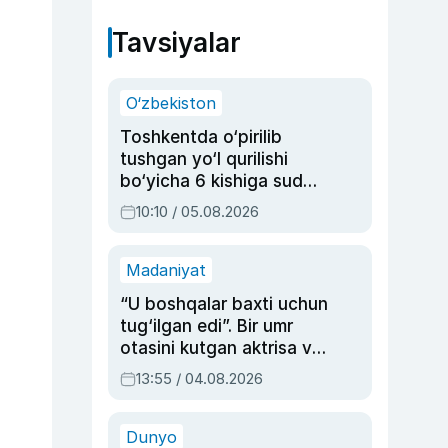
Tavsiyalar
O‘zbekiston
Toshkentda o‘pirilib
tushgan yo‘l qurilishi
bo‘yicha 6 kishiga sud
hukmi o‘qildi
10:10 / 05.08.2026
Madaniyat
“U boshqalar baxti uchun
tug‘ilgan edi”. Bir umr
otasini kutgan aktrisa va
dublyaj ustasi Rimma
13:55 / 04.08.2026
Ahmedovaning
sinovlarga to‘la hayoti
Dunyo