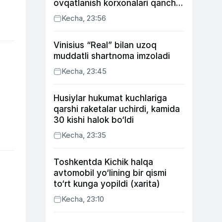
ovqatlanish korxonalari qancha
soliq toʻlagani ochiqlandi
Kecha, 23:56
Vinisius “Real” bilan uzoq
muddatli shartnoma imzoladi
Kecha, 23:45
Husiylar hukumat kuchlariga
qarshi raketalar uchirdi, kamida
30 kishi halok bo‘ldi
Kecha, 23:35
Toshkentda Kichik halqa
avtomobil yo‘lining bir qismi
to‘rt kunga yopildi (xarita)
Kecha, 23:10