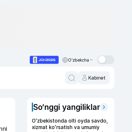
O‘zbekcha
Kabinet
So‘nggi yangiliklar
Oʻzbekistonda olti oyda savdo,
xizmat koʻrsatish va umumiy
nni