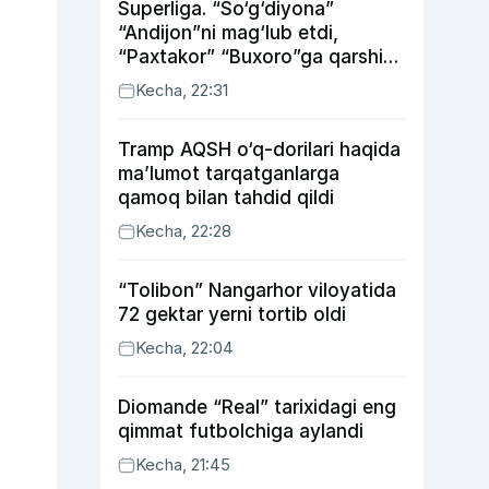
Superliga. “So‘g‘diyona”
“Andijon”ni mag‘lub etdi,
“Paxtakor” “Buxoro”ga qarshi
bahsda g‘alabani qo‘ldan
Kecha, 22:31
chiqardi
Tramp AQSH o‘q-dorilari haqida
ma’lumot tarqatganlarga
qamoq bilan tahdid qildi
Kecha, 22:28
“Tolibon” Nangarhor viloyatida
72 gektar yerni tortib oldi
Kecha, 22:04
Diomande “Real” tarixidagi eng
qimmat futbolchiga aylandi
Kecha, 21:45