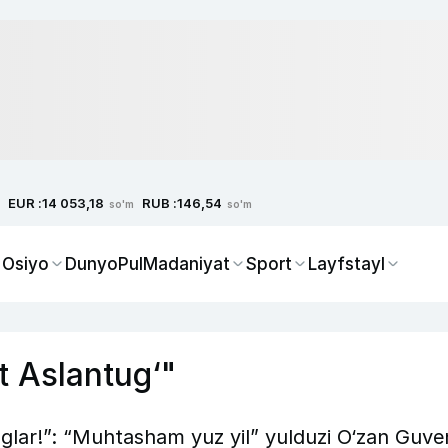
EUR :
RUB :
14 053,18
146,54
so'm
so'm
 Osiyo
Dunyo
Pul
Madaniyat
Sport
Layfstayl
t Aslantug‘"
inglar!”: “Muhtasham yuz yil” yulduzi O‘zan Guve