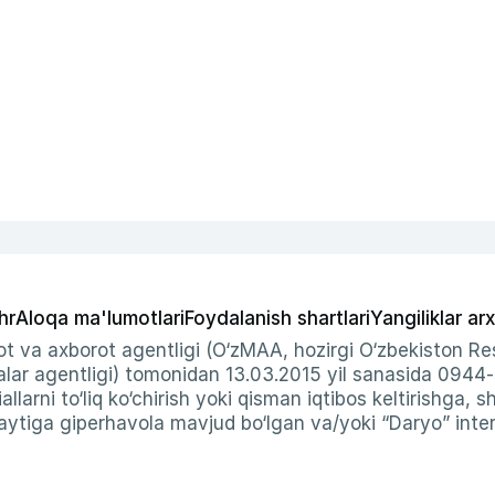
hr
Aloqa ma'lumotlari
Foydalanish shartlari
Yangiliklar arx
t va axborot agentligi (O‘zMAA, hozirgi O‘zbekiston Res
ar agentligi) tomonidan 13.03.2015 yil sanasida 0944
allarni to‘liq ko‘chirish yoki qisman iqtibos keltirishga, 
ytiga giperhavola mavjud bo‘lgan va/yoki “Daryo” intern