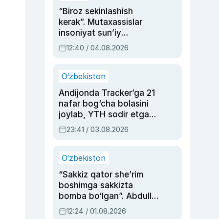
“Biroz sekinlashish
kerak”. Mutaxassislar
insoniyat sun’iy
intellektni boshqara
12:40 / 04.08.2026
olmay qolishidan xavotir
bildirdi
O‘zbekiston
Andijonda Tracker’ga 21
nafar bog‘cha bolasini
joylab, YTH sodir etgan
ayolga sud hukmi o‘qildi
23:41 / 03.08.2026
O‘zbekiston
“Sakkiz qator she’rim
boshimga sakkizta
bomba bo‘lgan”. Abdulla
Oripovni siyosiy
12:24 / 01.08.2026
ayblovlardan asrab