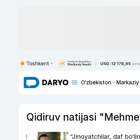
Toshkent
USD :
12 178,85
so'm
O‘zbekiston
Markaziy
Qidiruv natijasi "Mehme
“Jinoyatchilar, daf bo‘l