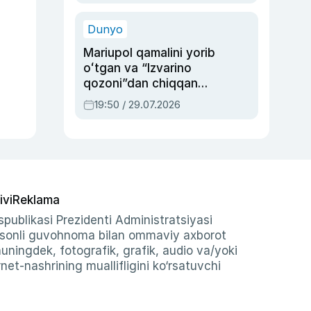
qolgan voqea
Dunyo
Mariupol qamalini yorib
oʻtgan va “Izvarino
qozoni”dan chiqqan
qahramon — Ukraina
19:50 / 29.07.2026
armiyasi bosh
qoʻmondoni Drapatiy
haqida
ivi
Reklama
publikasi Prezidenti Administratsiyasi
-sonli guvohnoma bilan ommaviy axborot
shuningdek, fotografik, grafik, audio va/yoki
et-nashrining muallifligini ko‘rsatuvchi