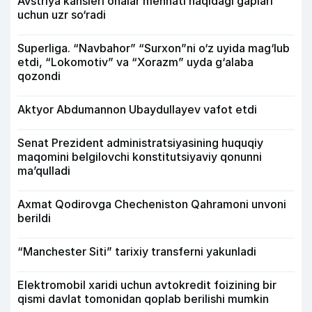
Avstriya kansleri onalar mehnati haqidagi gaplari
uchun uzr so‘radi
Superliga. “Navbahor” “Surxon”ni o‘z uyida mag‘lub
etdi, “Lokomotiv” va “Xorazm” uyda g‘alaba
qozondi
Aktyor Abdu­mannon Ubaydullayev vafot etdi
Senat Prezident administratsiyasining huquqiy
maqomini belgilovchi konstitutsiyaviy qonunni
ma’qulladi
Axmat Qodirovga Checheniston Qahramoni unvoni
berildi
“Manchester Siti” tarixiy transferni yakunladi
Elektromobil xaridi uchun avtokredit foizining bir
qismi davlat tomonidan qoplab berilishi mumkin