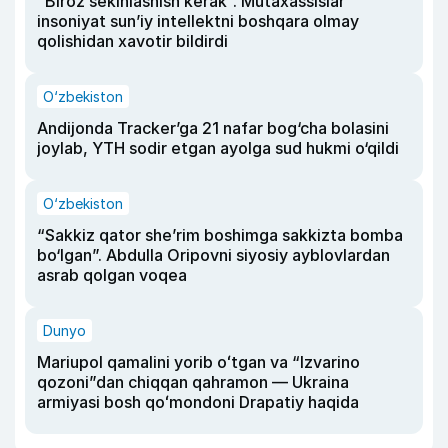
“Biroz sekinlashish kerak”. Mutaxassislar
insoniyat sun’iy intellektni boshqara olmay
qolishidan xavotir bildirdi
O‘zbekiston
Andijonda Tracker’ga 21 nafar bog‘cha bolasini
joylab, YTH sodir etgan ayolga sud hukmi o‘qildi
O‘zbekiston
“Sakkiz qator she’rim boshimga sakkizta bomba
bo‘lgan”. Abdulla Oripovni siyosiy ayblovlardan
asrab qolgan voqea
Dunyo
Mariupol qamalini yorib oʻtgan va “Izvarino
qozoni”dan chiqqan qahramon — Ukraina
armiyasi bosh qoʻmondoni Drapatiy haqida