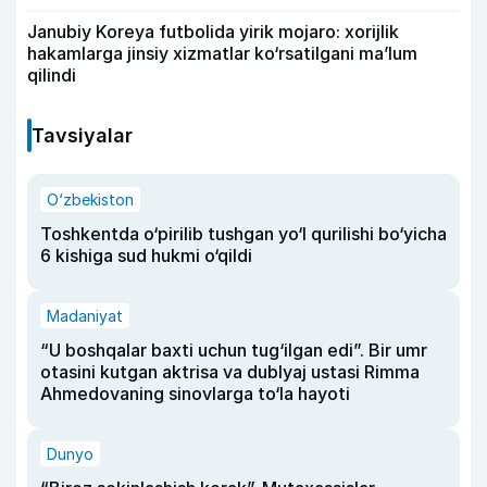
Janubiy Koreya futbolida yirik mojaro: xorijlik
hakamlarga jinsiy xizmatlar ko‘rsatilgani ma’lum
qilindi
Tavsiyalar
O‘zbekiston
Toshkentda o‘pirilib tushgan yo‘l qurilishi bo‘yicha
6 kishiga sud hukmi o‘qildi
Madaniyat
“U boshqalar baxti uchun tug‘ilgan edi”. Bir umr
otasini kutgan aktrisa va dublyaj ustasi Rimma
Ahmedovaning sinovlarga to‘la hayoti
Dunyo