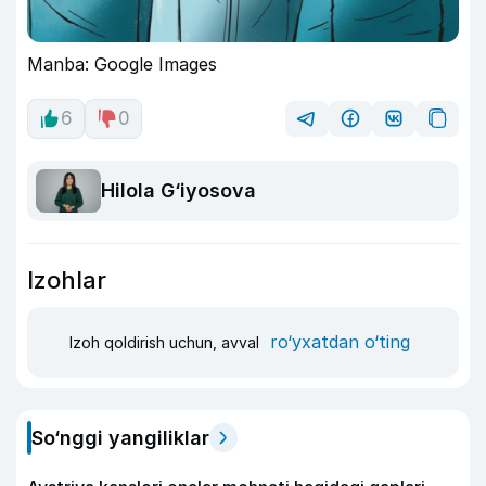
Manba: Google Images
6
0
Hilola G‘iyosova
Izohlar
ro‘yxatdan o‘ting
Izoh qoldirish uchun, avval
So‘nggi yangiliklar