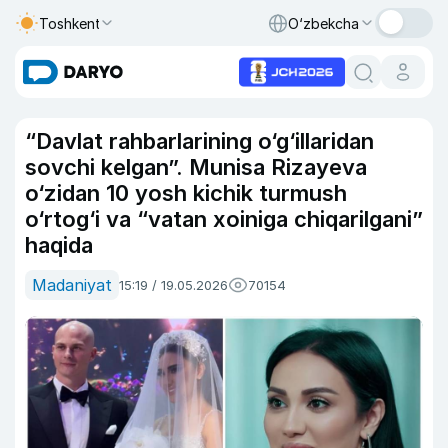
Toshkent
O‘zbekcha
“Davlat rahbarlarining o‘g‘illaridan
sovchi kelgan”. Munisa Rizayeva
o‘zidan 10 yosh kichik turmush
o‘rtog‘i va “vatan xoiniga chiqarilgani”
haqida
Madaniyat
15:19 / 19.05.2026
70154