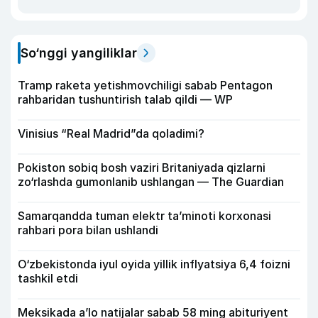
So‘nggi yangiliklar
Tramp raketa yetishmovchiligi sabab Pentagon
rahbaridan tushuntirish talab qildi — WP
Vinisius “Real Madrid”da qoladimi?
Pokiston sobiq bosh vaziri Britaniyada qizlarni
zo‘rlashda gumonlanib ushlangan — The Guardian
Samarqandda tuman elektr ta’minoti korxonasi
rahbari pora bilan ushlandi
O‘zbekistonda iyul oyida yillik inflyatsiya 6,4 foizni
tashkil etdi
Meksikada a’lo natijalar sabab 58 ming abituriyent