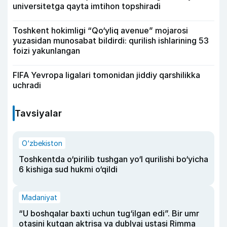
universitetga qayta imtihon topshiradi
Toshkent hokimligi “Qo‘yliq avenue” mojarosi
yuzasidan munosabat bildirdi: qurilish ishlarining 53
foizi yakunlangan
FIFA Yevropa ligalari tomonidan jiddiy qarshilikka
uchradi
Tavsiyalar
O‘zbekiston
Toshkentda o‘pirilib tushgan yo‘l qurilishi bo‘yicha
6 kishiga sud hukmi o‘qildi
Madaniyat
“U boshqalar baxti uchun tug‘ilgan edi”. Bir umr
otasini kutgan aktrisa va dublyaj ustasi Rimma