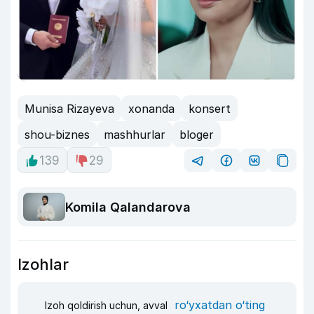
Munisa Rizayeva
xonanda
konsert
shou-biznes
mashhurlar
bloger
139
29
Komila Qalandarova
Izohlar
ro‘yxatdan o‘ting
Izoh qoldirish uchun, avval