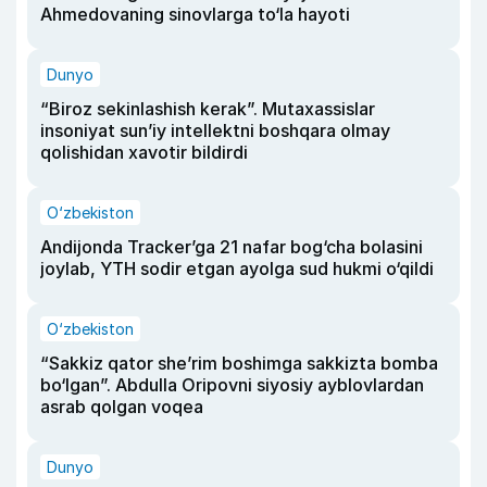
Ahmedovaning sinovlarga to‘la hayoti
Dunyo
“Biroz sekinlashish kerak”. Mutaxassislar
insoniyat sun’iy intellektni boshqara olmay
qolishidan xavotir bildirdi
O‘zbekiston
Andijonda Tracker’ga 21 nafar bog‘cha bolasini
joylab, YTH sodir etgan ayolga sud hukmi o‘qildi
O‘zbekiston
“Sakkiz qator she’rim boshimga sakkizta bomba
bo‘lgan”. Abdulla Oripovni siyosiy ayblovlardan
asrab qolgan voqea
Dunyo