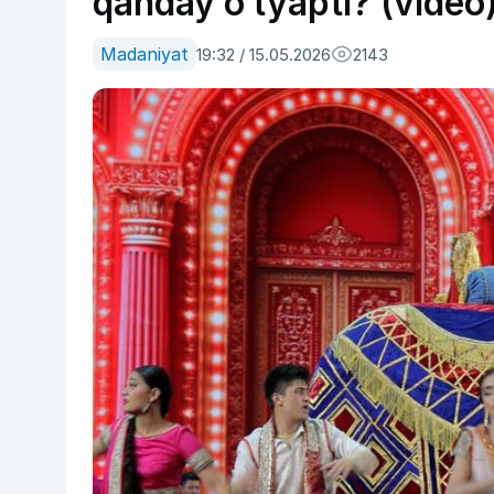
qanday o‘tyapti? (video
Madaniyat
19:32 / 15.05.2026
2143