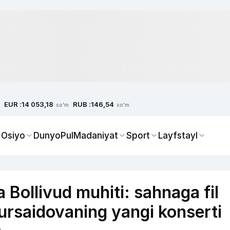
EUR :
RUB :
14 053,18
146,54
so'm
so'm
 Osiyo
Dunyo
Pul
Madaniyat
Sport
Layfstayl
Bollivud muhiti: sahnaga fil
ursaidovaning yangi konserti