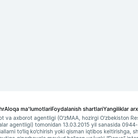
hr
Aloqa ma'lumotlari
Foydalanish shartlari
Yangiliklar arx
t va axborot agentligi (O‘zMAA, hozirgi O‘zbekiston Res
ar agentligi) tomonidan 13.03.2015 yil sanasida 0944
allarni to‘liq ko‘chirish yoki qisman iqtibos keltirishga, 