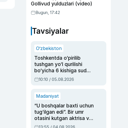
Gollivud yulduzlari (video)
Bugun, 17:42
Tavsiyalar
O‘zbekiston
Toshkentda o‘pirilib
tushgan yo‘l qurilishi
bo‘yicha 6 kishiga sud
hukmi o‘qildi
10:10 / 05.08.2026
Madaniyat
“U boshqalar baxti uchun
tug‘ilgan edi”. Bir umr
otasini kutgan aktrisa va
dublyaj ustasi Rimma
13:55 / 04.08.2026