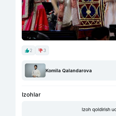
2
3
Komila Qalandarova
Izohlar
Izoh qoldirish 