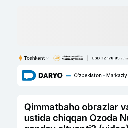
Toshkent
USD :
12 178,85
so'm
O‘zbekiston
Markaziy
Qimmatbaho obrazlar va 
ustida chiqqan Ozoda N