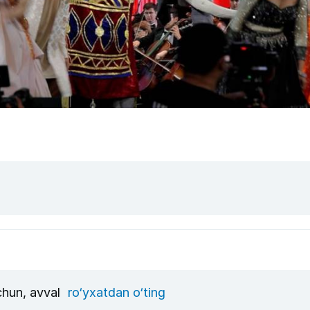
uchun, avval
ro‘yxatdan o‘ting