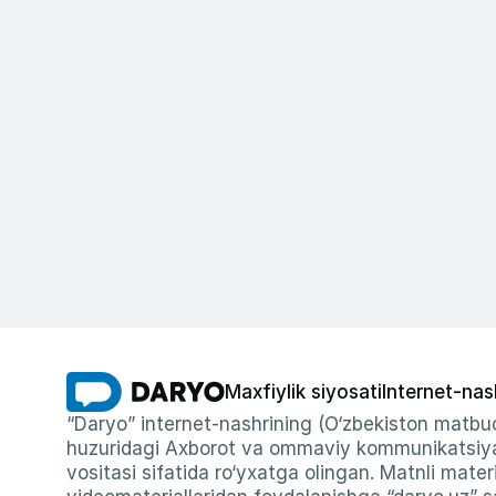
Maxfiylik siyosati
Internet-nas
“Daryo” internet-nashrining (O‘zbekiston matbuo
huzuridagi Axborot va ommaviy kommunikatsiyal
vositasi sifatida ro‘yxatga olingan. Matnli materi