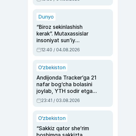
Ahmedovaning
sinovlarga to‘la hayoti
Dunyo
“Biroz sekinlashish
kerak”. Mutaxassislar
insoniyat sun’iy
intellektni boshqara
12:40 / 04.08.2026
olmay qolishidan xavotir
bildirdi
O‘zbekiston
Andijonda Tracker’ga 21
nafar bog‘cha bolasini
joylab, YTH sodir etgan
ayolga sud hukmi o‘qildi
23:41 / 03.08.2026
O‘zbekiston
“Sakkiz qator she’rim
boshimga sakkizta