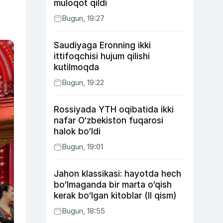
muloqot qildi
Bugun, 19:27
Saudiyaga Eronning ikki
ittifoqchisi hujum qilishi
kutilmoqda
Bugun, 19:22
Rossiyada YTH oqibatida ikki
nafar O‘zbekiston fuqarosi
halok bo‘ldi
Bugun, 19:01
Jahon klassikasi: hayotda hech
bo‘lmaganda bir marta o‘qish
kerak bo‘lgan kitoblar (II qism)
Bugun, 18:55