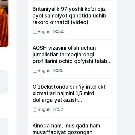
Britaniyalik 97 yoshli ko‘zi ojiz
ayol samolyot qanotida uchib
rekord o‘rnatdi (video)
Bugun, 18:54
AQSH vizasini olish uchun
jurnalistlar tarmoqlardagi
profillarini ochib qo‘yishi talab
etilishi mumkin
Bugun, 18:30
Oʻzbekistonda sunʼiy intellekt
xizmatlari hajmini 1,5 mlrd
dollarga yetkazish
rejalashtirilmoqda
Bugun, 17:52
Kinoda ham, musiqada ham
muvaffaqiyat qozongan