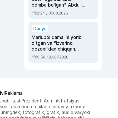
bomba bo‘lgan”. Abdulla
Oripovni siyosiy
12:24 / 01.08.2026
ayblovlardan asrab
qolgan voqea
Dunyo
Mariupol qamalini yorib
oʻtgan va “Izvarino
qozoni”dan chiqqan
qahramon — Ukraina
19:50 / 29.07.2026
armiyasi bosh
qoʻmondoni Drapatiy
haqida
ivi
Reklama
publikasi Prezidenti Administratsiyasi
-sonli guvohnoma bilan ommaviy axborot
shuningdek, fotografik, grafik, audio va/yoki