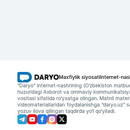
Maxfiylik siyosati
Internet-nas
“Daryo” internet-nashrining (O‘zbekiston matbuo
huzuridagi Axborot va ommaviy kommunikatsiyal
vositasi sifatida ro‘yxatga olingan. Matnli materi
videomateriallaridan foydalanishga “daryo.uz” sa
yozuv ilova qilingan taqdirda yo‘l qo‘yiladi.