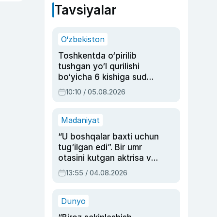
Tavsiyalar
O‘zbekiston
Toshkentda o‘pirilib
tushgan yo‘l qurilishi
bo‘yicha 6 kishiga sud
hukmi o‘qildi
10:10 / 05.08.2026
Madaniyat
“U boshqalar baxti uchun
tug‘ilgan edi”. Bir umr
otasini kutgan aktrisa va
dublyaj ustasi Rimma
13:55 / 04.08.2026
Ahmedovaning
sinovlarga to‘la hayoti
Dunyo