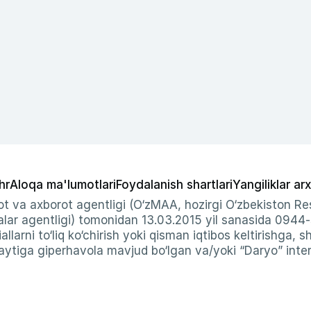
hr
Aloqa ma'lumotlari
Foydalanish shartlari
Yangiliklar arx
t va axborot agentligi (O‘zMAA, hozirgi O‘zbekiston Res
ar agentligi) tomonidan 13.03.2015 yil sanasida 0944
allarni to‘liq ko‘chirish yoki qisman iqtibos keltirishga, 
ytiga giperhavola mavjud bo‘lgan va/yoki “Daryo” intern