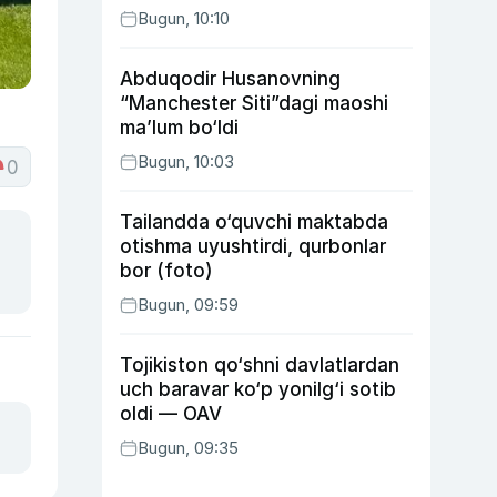
Bugun, 10:10
Abduqodir Husanovning
“Manchester Siti”dagi maoshi
ma’lum bo‘ldi
Bugun, 10:03
0
Tailandda o‘quvchi maktabda
otishma uyushtirdi, qurbonlar
bor (foto)
Bugun, 09:59
Tojikiston qo‘shni davlatlardan
uch baravar ko‘p yonilg‘i sotib
oldi — OAV
Bugun, 09:35