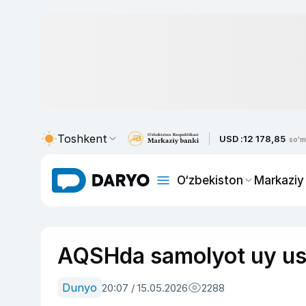
Toshkent
USD :
12 178,85
so'm
O‘zbekiston
Markaziy
AQSHda samolyot uy ust
Dunyo
20:07 / 15.05.2026
2288