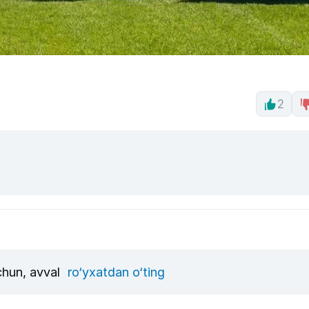
2
uchun, avval
ro‘yxatdan o‘ting