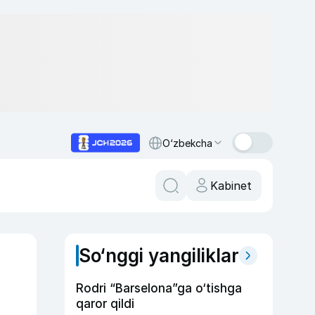
O‘zbekcha
Kabinet
So‘nggi yangiliklar
Rodri “Barselona”ga o‘tishga
qaror qildi