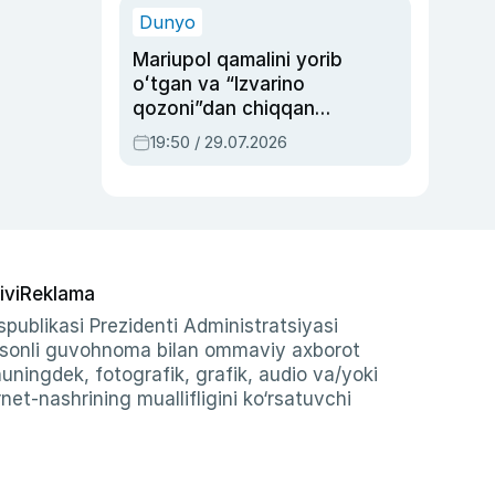
Dunyo
Mariupol qamalini yorib
oʻtgan va “Izvarino
qozoni”dan chiqqan
qahramon — Ukraina
19:50 / 29.07.2026
armiyasi bosh
qoʻmondoni Drapatiy
haqida
ivi
Reklama
publikasi Prezidenti Administratsiyasi
-sonli guvohnoma bilan ommaviy axborot
shuningdek, fotografik, grafik, audio va/yoki
et-nashrining muallifligini ko‘rsatuvchi