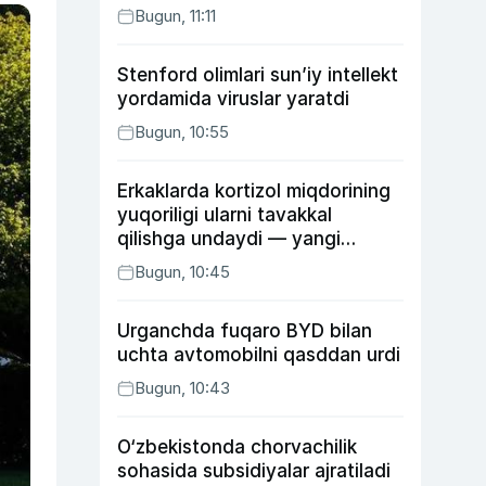
Bugun, 11:11
Stenford olimlari sun’iy intellekt
yordamida viruslar yaratdi
Bugun, 10:55
Erkaklarda kortizol miqdorining
yuqoriligi ularni tavakkal
qilishga undaydi — yangi
tadqiqot
Bugun, 10:45
Urganchda fuqaro BYD bilan
uchta avtomobilni qasddan urdi
Bugun, 10:43
O‘zbekistonda chorvachilik
sohasida subsidiyalar ajratiladi