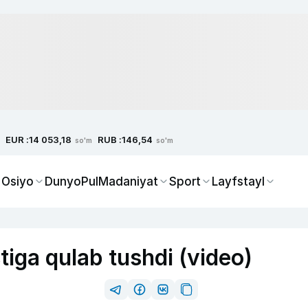
EUR :
RUB :
14 053,18
146,54
so'm
so'm
 Osiyo
Dunyo
Pul
Madaniyat
Sport
Layfstayl
iga qulab tushdi (video)