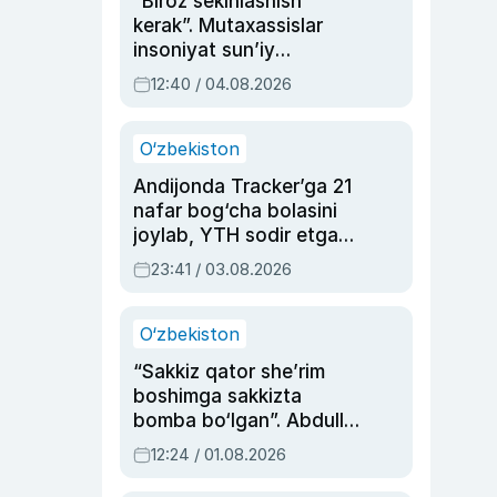
“Biroz sekinlashish
kerak”. Mutaxassislar
insoniyat sun’iy
intellektni boshqara
12:40 / 04.08.2026
olmay qolishidan xavotir
bildirdi
O‘zbekiston
Andijonda Tracker’ga 21
nafar bog‘cha bolasini
joylab, YTH sodir etgan
ayolga sud hukmi o‘qildi
23:41 / 03.08.2026
O‘zbekiston
“Sakkiz qator she’rim
boshimga sakkizta
bomba bo‘lgan”. Abdulla
Oripovni siyosiy
12:24 / 01.08.2026
ayblovlardan asrab
qolgan voqea