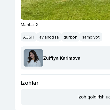
Manba: X
AQSH
aviahodisa
qurbon
samolyot
Zulfiya Karimova
Izohlar
Izoh qoldirish 