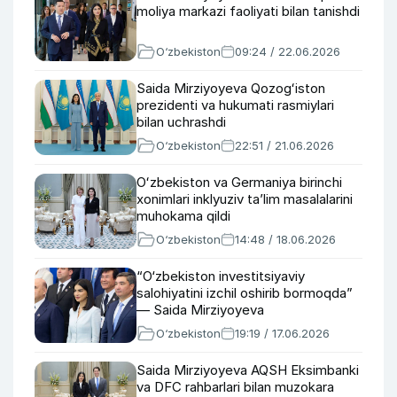
moliya markazi faoliyati bilan tanishdi
O‘zbekiston
09:24 / 22.06.2026
Saida Mirziyoyeva Qozogʻiston
prezidenti va hukumati rasmiylari
bilan uchrashdi
O‘zbekiston
22:51 / 21.06.2026
Oʻzbekiston va Germaniya birinchi
xonimlari inklyuziv taʼlim masalalarini
muhokama qildi
O‘zbekiston
14:48 / 18.06.2026
“O‘zbekiston investitsiyaviy
salohiyatini izchil oshirib bormoqda”
— Saida Mirziyoyeva
O‘zbekiston
19:19 / 17.06.2026
Saida Mirziyoyeva AQSH Eksimbanki
va DFC rahbarlari bilan muzokara