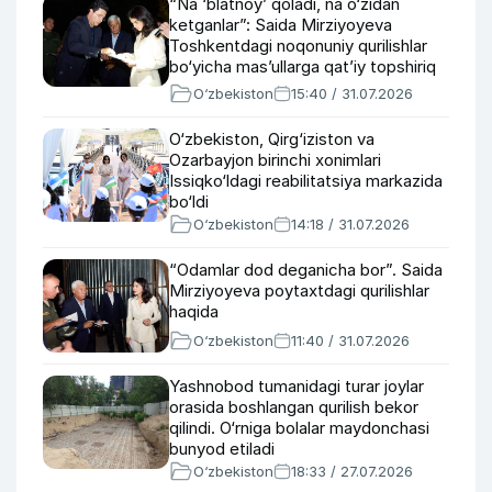
“Na ‘blatnoy’ qoladi, na o‘zidan
ketganlar”: Saida Mirziyoyeva
Toshkentdagi noqonuniy qurilishlar
bo‘yicha mas’ullarga qat’iy topshiriq
berdi (video)
O‘zbekiston
15:40 / 31.07.2026
O‘zbekiston, Qirg‘iziston va
Ozarbayjon birinchi xonimlari
Issiqko‘ldagi reabilitatsiya markazida
bo‘ldi
O‘zbekiston
14:18 / 31.07.2026
“Odamlar dod deganicha bor”. Saida
Mirziyoyeva poytaxtdagi qurilishlar
haqida
O‘zbekiston
11:40 / 31.07.2026
Yashnobod tumanidagi turar joylar
orasida boshlangan qurilish bekor
qilindi. O‘rniga bolalar maydonchasi
bunyod etiladi
O‘zbekiston
18:33 / 27.07.2026