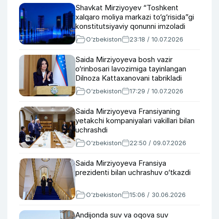
Shavkat Mirziyoyev “Toshkent
xalqaro moliya markazi to‘g‘risida”gi
konstitutsiyaviy qonunni imzoladi
O‘zbekiston
23:18 / 10.07.2026
Saida Mirziyoyeva bosh vazir
o‘rinbosari lavozimiga tayinlangan
Dilnoza Kattaxanovani tabrikladi
O‘zbekiston
17:29 / 10.07.2026
Saida Mirziyoyeva Fransiyaning
yetakchi kompaniyalari vakillari bilan
uchrashdi
O‘zbekiston
22:50 / 09.07.2026
Saida Mirziyoyeva Fransiya
prezidenti bilan uchrashuv o‘tkazdi
O‘zbekiston
15:06 / 30.06.2026
Andijonda suv va oqova suv