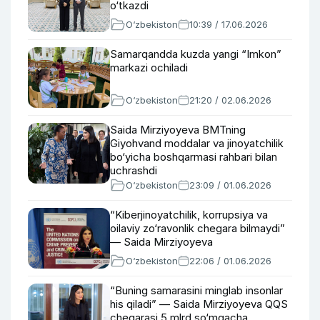
o‘tkazdi
O‘zbekiston
10:39 / 17.06.2026
Samarqandda kuzda yangi “Imkon”
markazi ochiladi
O‘zbekiston
21:20 / 02.06.2026
Saida Mirziyoyeva BMTning
Giyohvand moddalar va jinoyatchilik
bo‘yicha boshqarmasi rahbari bilan
uchrashdi
O‘zbekiston
23:09 / 01.06.2026
“Kiberjinoyatchilik, korrupsiya va
oilaviy zo‘ravonlik chegara bilmaydi”
— Saida Mirziyoyeva
O‘zbekiston
22:06 / 01.06.2026
“Buning samarasini minglab insonlar
his qiladi” — Saida Mirziyoyeva QQS
chegarasi 5 mlrd so‘mgacha