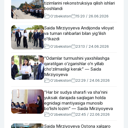
tizimlarini rekonstruksiya qilish ishlari
boshlandi
O‘zbekiston
15:20 / 26.06.2026
Saida Mirziyoyeva Andijonda viloyat
va tuman rahbarlari bilan yig‘ilish
o‘tkazdi
O‘zbekiston
23:13 / 24.06.2026
“Odamlar turmushini yaxshilashga
qaratilgan o‘zgarishlar o‘n yillab
cho‘zilmasligi kerak” — Saida
Mirziyoyeva
O‘zbekiston
22:29 / 24.06.2026
“Har bir sudya sharafi va sha’nini
yuksak darajada saqlagan holda
egnidagi mantiyasiga munosib
bo‘lishi lozim” — Saida Mirziyoyeva
O‘zbekiston
22:45 / 22.06.2026
Saida Mirziyoyeva Ostona xalqaro