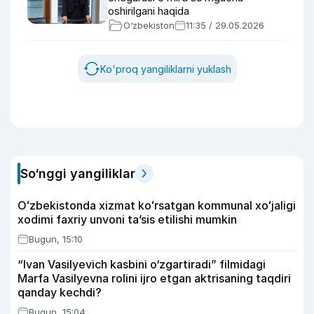
oshirilgani haqida
O‘zbekiston
11:35 / 29.05.2026
Ko'proq yangiliklarni yuklash
So‘nggi yangiliklar
Oʻzbekistonda xizmat koʻrsatgan kommunal xoʻjaligi
xodimi faxriy unvoni taʼsis etilishi mumkin
Bugun, 15:10
“Ivan Vasilyevich kasbini o‘zgartiradi” filmidagi
Marfa Vasilyevna rolini ijro etgan aktrisaning taqdiri
qanday kechdi?
Bugun, 15:04