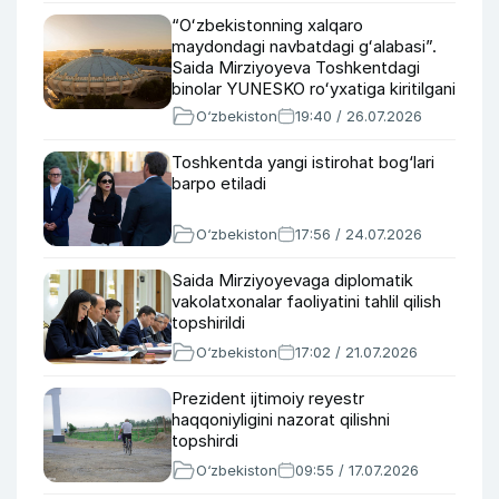
“Oʻzbekistonning xalqaro
maydondagi navbatdagi gʻalabasi”.
Saida Mirziyoyeva Toshkentdagi
binolar YUNESKO roʻyxatiga kiritilgani
haqida
O‘zbekiston
19:40 / 26.07.2026
Toshkentda yangi istirohat bog‘lari
barpo etiladi
O‘zbekiston
17:56 / 24.07.2026
Saida Mirziyoyevaga diplomatik
vakolatxonalar faoliyatini tahlil qilish
topshirildi
O‘zbekiston
17:02 / 21.07.2026
Prezident ijtimoiy reyestr
haqqoniyligini nazorat qilishni
topshirdi
O‘zbekiston
09:55 / 17.07.2026