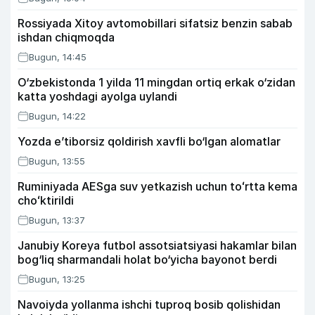
Rossiyada Xitoy avtomobillari sifatsiz benzin sabab
ishdan chiqmoqda
Bugun, 14:45
O‘zbekistonda 1 yilda 11 mingdan ortiq erkak o‘zidan
katta yoshdagi ayolga uylandi
Bugun, 14:22
Yozda e’tiborsiz qoldirish xavfli bo‘lgan alomatlar
Bugun, 13:55
Ruminiyada AESga suv yetkazish uchun toʻrtta kema
choʻktirildi
Bugun, 13:37
Janubiy Koreya futbol assotsiatsiyasi hakamlar bilan
bog‘liq sharmandali holat bo‘yicha bayonot berdi
Bugun, 13:25
Navoiyda yollanma ishchi tuproq bosib qolishidan