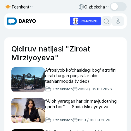
Toshkent
O‘zbekcha
Qidiruv natijasi "Ziroat
Mirziyoyeva"
Afrosiyob ko‘chasidagi bog‘ atrofini
o‘rab turgan panjaralar olib
tashlanmoqda (video)
O‘zbekiston
20:39 / 05.08.2026
“Alloh yaratgan har bir mavjudotning
qadri bor” — Saida Mirziyoyeva
O‘zbekiston
12:18 / 03.08.2026