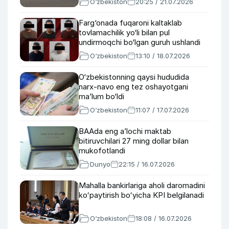
O‘zbekiston
20:25 / 21.07.2026
Farg‘onada fuqaroni kaltaklab
tovlamachilik yo‘li bilan pul
undirmoqchi bo‘lgan guruh ushlandi
O‘zbekiston
13:10 / 18.07.2026
O‘zbekistonning qaysi hududida
narx-navo eng tez oshayotgani
maʼlum bo‘ldi
O‘zbekiston
11:07 / 17.07.2026
BAAda eng a’lochi maktab
bitiruvchilari 27 ming dollar bilan
mukofotlandi
Dunyo
22:15 / 16.07.2026
Mahalla bankirlariga aholi daromadini
koʻpaytirish boʻyicha KPI belgilanadi
O‘zbekiston
18:08 / 16.07.2026