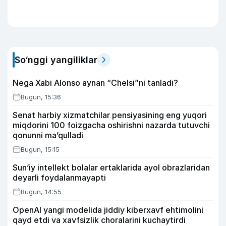
So‘nggi yangiliklar
Nega Xabi Alonso aynan “Chelsi”ni tanladi?
Bugun, 15:36
Senat harbiy xizmatchilar pensiyasining eng yuqori
miqdorini 100 foizgacha oshirishni nazarda tutuvchi
qonunni ma’qulladi
Bugun, 15:15
Sun’iy intellekt bolalar ertaklarida ayol obrazlaridan
deyarli foydalanmayapti
Bugun, 14:55
OpenAI yangi modelida jiddiy kiberxavf ehtimolini
qayd etdi va xavfsizlik choralarini kuchaytirdi