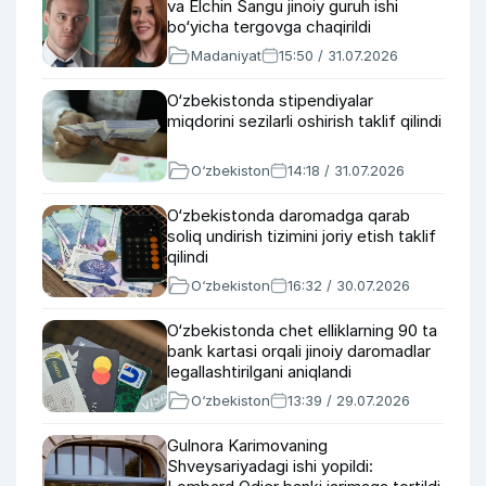
va Elchin Sangu jinoiy guruh ishi
bo‘yicha tergovga chaqirildi
Madaniyat
15:50 / 31.07.2026
O‘zbekistonda stipendiyalar
miqdorini sezilarli oshirish taklif qilindi
O‘zbekiston
14:18 / 31.07.2026
O‘zbekistonda daromadga qarab
soliq undirish tizimini joriy etish taklif
qilindi
O‘zbekiston
16:32 / 30.07.2026
O‘zbekistonda chet elliklarning 90 ta
bank kartasi orqali jinoiy daromadlar
legallashtirilgani aniqlandi
O‘zbekiston
13:39 / 29.07.2026
Gulnora Karimovaning
Shveysariyadagi ishi yopildi: