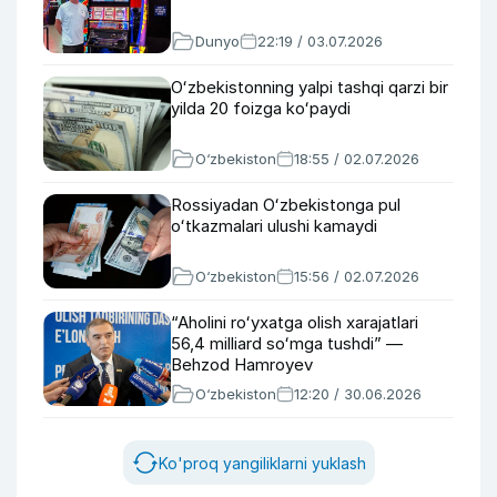
Dunyo
22:19 / 03.07.2026
Oʻzbekistonning yalpi tashqi qarzi bir
yilda 20 foizga koʻpaydi
O‘zbekiston
18:55 / 02.07.2026
Rossiyadan Oʻzbekistonga pul
oʻtkazmalari ulushi kamaydi
O‘zbekiston
15:56 / 02.07.2026
“Aholini roʻyxatga olish xarajatlari
56,4 milliard soʻmga tushdi” —
Behzod Hamroyev
O‘zbekiston
12:20 / 30.06.2026
Ko'proq yangiliklarni yuklash