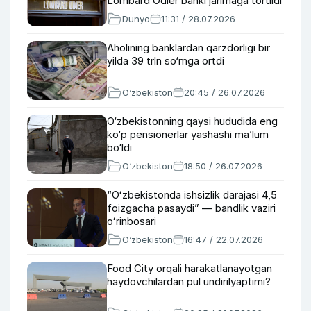
Lombard Odier banki jarimaga tortildi
Dunyo
11:31 / 28.07.2026
Aholining banklardan qarzdorligi bir
yilda 39 trln so‘mga ortdi
O‘zbekiston
20:45 / 26.07.2026
O‘zbekistonning qaysi hududida eng
ko‘p pensionerlar yashashi maʼlum
bo‘ldi
O‘zbekiston
18:50 / 26.07.2026
“Oʻzbekistonda ishsizlik darajasi 4,5
foizgacha pasaydi” — bandlik vaziri
oʻrinbosari
O‘zbekiston
16:47 / 22.07.2026
Food City orqali harakatlanayotgan
haydovchilardan pul undirilyaptimi?