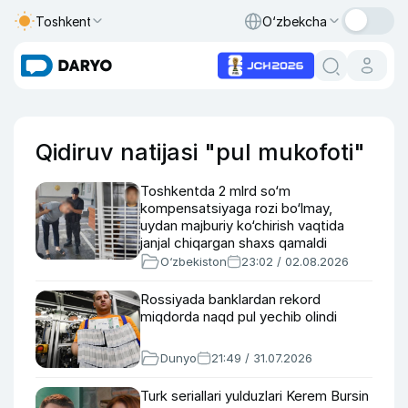
Toshkent
O‘zbekcha
Qidiruv natijasi "pul mukofoti"
Toshkentda 2 mlrd so‘m
kompensatsiyaga rozi bo‘lmay,
uydan majburiy ko‘chirish vaqtida
janjal chiqargan shaxs qamaldi
O‘zbekiston
23:02 / 02.08.2026
Rossiyada banklardan rekord
miqdorda naqd pul yechib olindi
Dunyo
21:49 / 31.07.2026
Turk seriallari yulduzlari Kerem Bursin