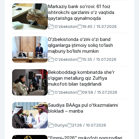
Markaziy bank soʻrovi: 61 foiz
ishtirokchi qarzlarini oʻz vaqtida
qaytarishga qiynalmoqda
O‘zbekiston
19:45 / 15.07.2026
O‘zbekistonda o‘zini o‘zi band
qilganlarga ijtimoiy soliq to‘lash
majburiy bo‘lishi mumkin
O‘zbekiston
15:35 / 15.07.2026
Bekoboddagi kombinatda she’r
o‘qigan metallurg qiz Zulfiya
mukofoti bilan taqdirlandi
O‘zbekiston
09:58 / 15.07.2026
Saudiya BAAga pul o‘tkazmalarini
blokladi – manba
Dunyo
21:26 / 10.07.2026
“Emmi–2026” mukofoti nomzodlari