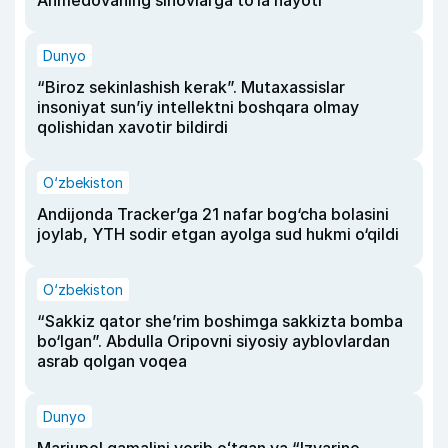
Dunyo
“Biroz sekinlashish kerak”. Mutaxassislar
insoniyat sun’iy intellektni boshqara olmay
qolishidan xavotir bildirdi
O‘zbekiston
Andijonda Tracker’ga 21 nafar bog‘cha bolasini
joylab, YTH sodir etgan ayolga sud hukmi o‘qildi
O‘zbekiston
“Sakkiz qator she’rim boshimga sakkizta bomba
bo‘lgan”. Abdulla Oripovni siyosiy ayblovlardan
asrab qolgan voqea
Dunyo
Mariupol qamalini yorib oʻtgan va “Izvarino