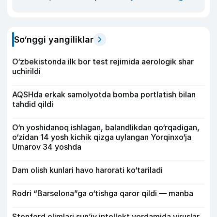
So‘nggi yangiliklar
O‘zbekistonda ilk bor test rejimida aerologik shar
uchirildi
AQSHda erkak samolyotda bomba portlatish bilan
tahdid qildi
O‘n yoshidanoq ishlagan, balandlikdan qo‘rqadigan,
o‘zidan 14 yosh kichik qizga uylangan Yorqinxo‘ja
Umarov 34 yoshda
Dam olish kunlari havo harorati ko‘tariladi
Rodri “Barselona”ga o‘tishga qaror qildi — manba
Stenford olimlari sun’iy intellekt yordamida viruslar