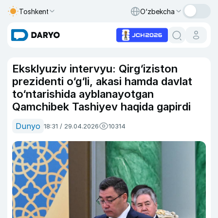
Toshkent
O‘zbekcha
Eksklyuziv intervyu: Qirg‘iziston
prezidenti o‘g‘li, akasi hamda davlat
to‘ntarishida ayblanayotgan
Qamchibek Tashiyev haqida gapirdi
Dunyo
18:31 / 29.04.2026
10314