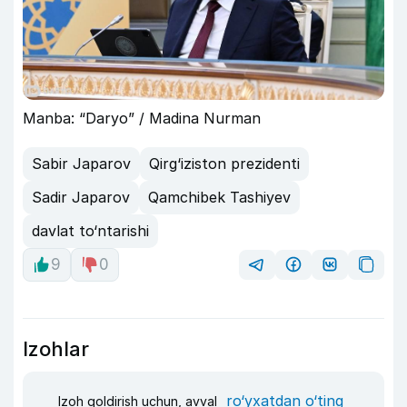
Manba: “Daryo” / Madina Nurman
Sabir Japarov
Qirg‘iziston prezidenti
Sadir Japarov
Qamchibek Tashiyev
davlat to‘ntarishi
9
0
Izohlar
ro‘yxatdan o‘ting
Izoh qoldirish uchun, avval