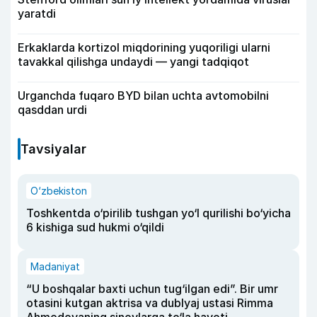
yaratdi
Erkaklarda kortizol miqdorining yuqoriligi ularni
tavakkal qilishga undaydi — yangi tadqiqot
Urganchda fuqaro BYD bilan uchta avtomobilni
qasddan urdi
Tavsiyalar
O‘zbekiston
Toshkentda o‘pirilib tushgan yo‘l qurilishi bo‘yicha
6 kishiga sud hukmi o‘qildi
Madaniyat
“U boshqalar baxti uchun tug‘ilgan edi”. Bir umr
otasini kutgan aktrisa va dublyaj ustasi Rimma
Ahmedovaning sinovlarga to‘la hayoti