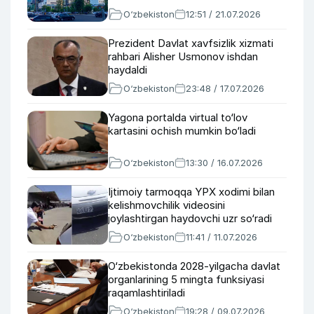
O‘zbekiston
12:51 / 21.07.2026
Prezident Davlat xavfsizlik xizmati
rahbari Alisher Usmonov ishdan
haydaldi
O‘zbekiston
23:48 / 17.07.2026
Yagona portalda virtual to‘lov
kartasini ochish mumkin bo‘ladi
O‘zbekiston
13:30 / 16.07.2026
Ijtimoiy tarmoqqa YPX xodimi bilan
kelishmovchilik videosini
joylashtirgan haydovchi uzr so‘radi
O‘zbekiston
11:41 / 11.07.2026
O‘zbekistonda 2028-yilgacha davlat
organlarining 5 mingta funksiyasi
raqamlashtiriladi
O‘zbekiston
19:28 / 09.07.2026