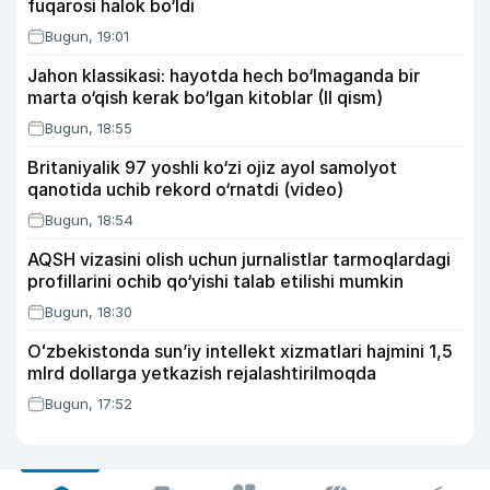
fuqarosi halok bo‘ldi
Bugun, 19:01
Jahon klassikasi: hayotda hech bo‘lmaganda bir
marta o‘qish kerak bo‘lgan kitoblar (II qism)
Bugun, 18:55
Britaniyalik 97 yoshli ko‘zi ojiz ayol samolyot
qanotida uchib rekord o‘rnatdi (video)
Bugun, 18:54
AQSH vizasini olish uchun jurnalistlar tarmoqlardagi
profillarini ochib qo‘yishi talab etilishi mumkin
Bugun, 18:30
Oʻzbekistonda sunʼiy intellekt xizmatlari hajmini 1,5
mlrd dollarga yetkazish rejalashtirilmoqda
Bugun, 17:52