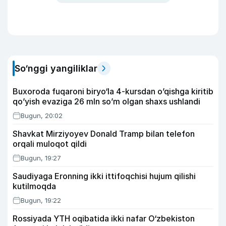
So‘nggi yangiliklar
Buxoroda fuqaroni biryo‘la 4-kursdan o’qishga kiritib
qo’yish evaziga 26 mln so’m olgan shaxs ushlandi
Bugun, 20:02
Shavkat Mirziyoyev Donald Tramp bilan telefon
orqali muloqot qildi
Bugun, 19:27
Saudiyaga Eronning ikki ittifoqchisi hujum qilishi
kutilmoqda
Bugun, 19:22
Rossiyada YTH oqibatida ikki nafar O‘zbekiston