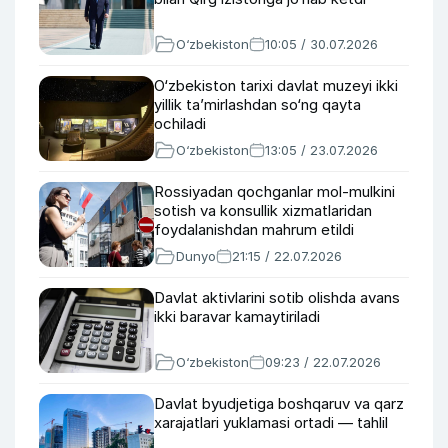
O‘zbekiston
10:05 / 30.07.2026
O‘zbekiston tarixi davlat muzeyi ikki
yillik ta’mirlashdan so‘ng qayta
ochiladi
O‘zbekiston
13:05 / 23.07.2026
Rossiyadan qochganlar mol-mulkini
sotish va konsullik xizmatlaridan
foydalanishdan mahrum etildi
Dunyo
21:15 / 22.07.2026
Davlat aktivlarini sotib olishda avans
ikki baravar kamaytiriladi
O‘zbekiston
09:23 / 22.07.2026
Davlat byudjetiga boshqaruv va qarz
xarajatlari yuklamasi ortadi — tahlil