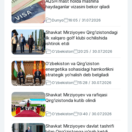
AQSH mast holda mashina
haydaganlar vizasini bekor qiladi
Dunyo
16:05 / 31.07.2026
Shavkat Mirziyoyev Qirg‘izistondagi
ilk xalqaro golf klubi ochilishida
ishtirok etdi
O‘zbekiston
20:25 / 30.07.2026
O‘zbekiston va Qirg‘iziston
energetika sohasidagi hamkorlikni
strategik yo‘nalish deb belgiladi
O‘zbekiston
15:28 / 30.07.2026
Shavkat Mirziyoyev va rafiqasi
Qirg‘izistonda kutib olindi
O‘zbekiston
13:40 / 30.07.2026
Shavkat Mirziyoyev davlat tashrifi
bilan Qirg‘izistonga jo‘nab ketdi