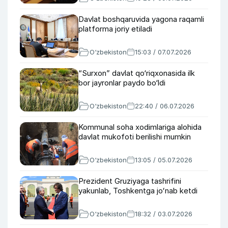
Davlat boshqaruvida yagona raqamli
platforma joriy etiladi
O‘zbekiston
15:03 / 07.07.2026
“Surxon” davlat qo‘riqxonasida ilk
bor jayronlar paydo bo‘ldi
O‘zbekiston
22:40 / 06.07.2026
Kommunal soha xodimlariga alohida
davlat mukofoti berilishi mumkin
O‘zbekiston
13:05 / 05.07.2026
Prezident Gruziyaga tashrifini
yakunlab, Toshkentga joʻnab ketdi
O‘zbekiston
18:32 / 03.07.2026