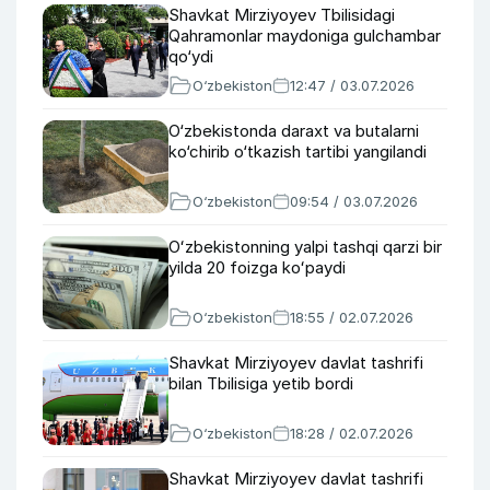
Shavkat Mirziyoyev Tbilisidagi
Qahramonlar maydoniga gulchambar
qo‘ydi
O‘zbekiston
12:47 / 03.07.2026
O‘zbekistonda daraxt va butalarni
ko‘chirib o‘tkazish tartibi yangilandi
O‘zbekiston
09:54 / 03.07.2026
Oʻzbekistonning yalpi tashqi qarzi bir
yilda 20 foizga koʻpaydi
O‘zbekiston
18:55 / 02.07.2026
Shavkat Mirziyoyev davlat tashrifi
bilan Tbilisiga yetib bordi
O‘zbekiston
18:28 / 02.07.2026
Shavkat Mirziyoyev davlat tashrifi