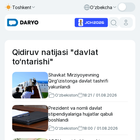
Toshkent
O‘zbekcha
Qidiruv natijasi "davlat
to‘ntarishi"
Shavkat Mirziyoyevning
Qirgʻizistonga davlat tashrifi
yakunlandi
O‘zbekiston
18:21 / 01.08.2026
Prezident va nomli davlat
stipendiyalariga hujjatlar qabuli
boshlandi
O‘zbekiston
18:00 / 01.08.2026