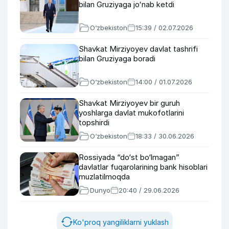
bilan Gruziyaga joʻnab ketdi
O‘zbekiston
15:39 / 02.07.2026
Shavkat Mirziyoyev davlat tashrifi
bilan Gruziyaga boradi
O‘zbekiston
14:00 / 01.07.2026
Shavkat Mirziyoyev bir guruh
yoshlarga davlat mukofotlarini
topshirdi
O‘zbekiston
18:33 / 30.06.2026
Rossiyada “do‘st bo‘lmagan”
davlatlar fuqarolarining bank hisoblari
muzlatilmoqda
Dunyo
20:40 / 29.06.2026
Ko'proq yangiliklarni yuklash