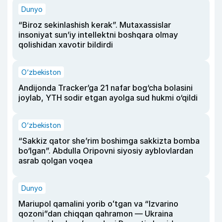
Dunyo
“Biroz sekinlashish kerak”. Mutaxassislar
insoniyat sun’iy intellektni boshqara olmay
qolishidan xavotir bildirdi
O‘zbekiston
Andijonda Tracker’ga 21 nafar bog‘cha bolasini
joylab, YTH sodir etgan ayolga sud hukmi o‘qildi
O‘zbekiston
“Sakkiz qator she’rim boshimga sakkizta bomba
bo‘lgan”. Abdulla Oripovni siyosiy ayblovlardan
asrab qolgan voqea
Dunyo
Mariupol qamalini yorib oʻtgan va “Izvarino
qozoni”dan chiqqan qahramon — Ukraina