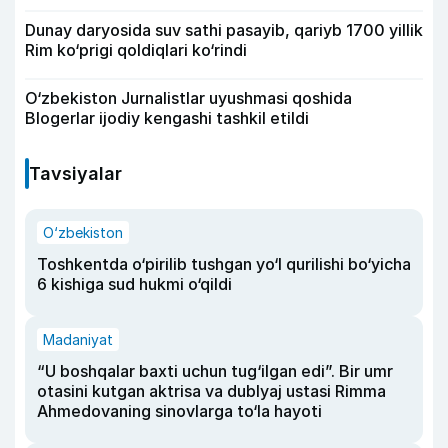
Dunay daryosida suv sathi pasayib, qariyb 1700 yillik
Rim ko‘prigi qoldiqlari ko‘rindi
O‘zbekiston Jurnalistlar uyushmasi qoshida
Blogerlar ijodiy kengashi tashkil etildi
Tavsiyalar
O‘zbekiston
Toshkentda o‘pirilib tushgan yo‘l qurilishi bo‘yicha
6 kishiga sud hukmi o‘qildi
Madaniyat
“U boshqalar baxti uchun tug‘ilgan edi”. Bir umr
otasini kutgan aktrisa va dublyaj ustasi Rimma
Ahmedovaning sinovlarga to‘la hayoti