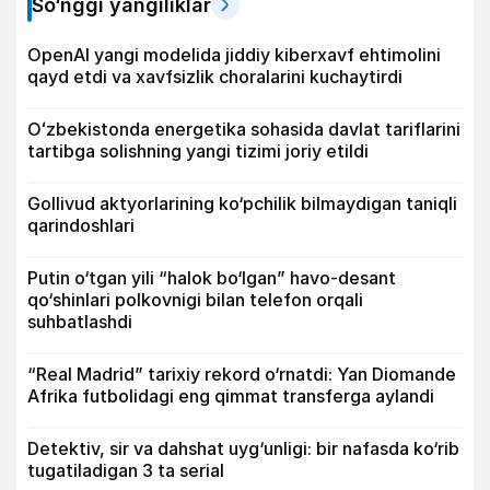
So‘nggi yangiliklar
OpenAI yangi modelida jiddiy kiberxavf ehtimolini
qayd etdi va xavfsizlik choralarini kuchaytirdi
Oʻzbekistonda energetika sohasida davlat tariflarini
tartibga solishning yangi tizimi joriy etildi
Gollivud aktyorlarining ko‘pchilik bilmaydigan taniqli
qarindoshlari
Putin o‘tgan yili “halok bo‘lgan” havo-desant
qo‘shinlari polkovnigi bilan telefon orqali
suhbatlashdi
“Real Madrid” tarixiy rekord o‘rnatdi: Yan Diomande
Afrika futbolidagi eng qimmat transferga aylandi
Detektiv, sir va dahshat uyg‘unligi: bir nafasda ko‘rib
tugatiladigan 3 ta serial