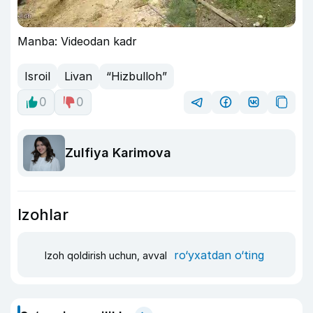
Manba: Videodan kadr
Isroil
Livan
“Hizbulloh”
0
0
Zulfiya Karimova
Izohlar
ro‘yxatdan o‘ting
Izoh qoldirish uchun, avval