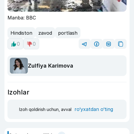
Manba: BBC
Hindiston
zavod
portlash
0
0
Zulfiya Karimova
Izohlar
ro‘yxatdan o‘ting
Izoh qoldirish uchun, avval