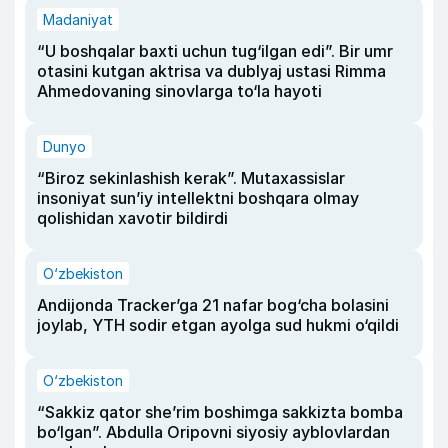
Madaniyat
“U boshqalar baxti uchun tug‘ilgan edi”. Bir umr
otasini kutgan aktrisa va dublyaj ustasi Rimma
Ahmedovaning sinovlarga to‘la hayoti
Dunyo
“Biroz sekinlashish kerak”. Mutaxassislar
insoniyat sun’iy intellektni boshqara olmay
qolishidan xavotir bildirdi
O‘zbekiston
Andijonda Tracker’ga 21 nafar bog‘cha bolasini
joylab, YTH sodir etgan ayolga sud hukmi o‘qildi
O‘zbekiston
“Sakkiz qator she’rim boshimga sakkizta bomba
bo‘lgan”. Abdulla Oripovni siyosiy ayblovlardan