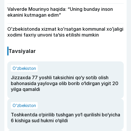
Valverde Mourinyo haqida: “Uning bunday inson
ekanini kutmagan edim”
Oʻzbekistonda xizmat koʻrsatgan kommunal xoʻjaligi
xodimi faxriy unvoni taʼsis etilishi mumkin
Tavsiyalar
O‘zbekiston
Jizzaxda 77 yoshli taksichini qo‘y sotib olish
bahonasida yaylovga olib borib o‘ldirgan yigit 20
yilga qamaldi
O‘zbekiston
Toshkentda o‘pirilib tushgan yo‘l qurilishi bo‘yicha
6 kishiga sud hukmi o‘qildi