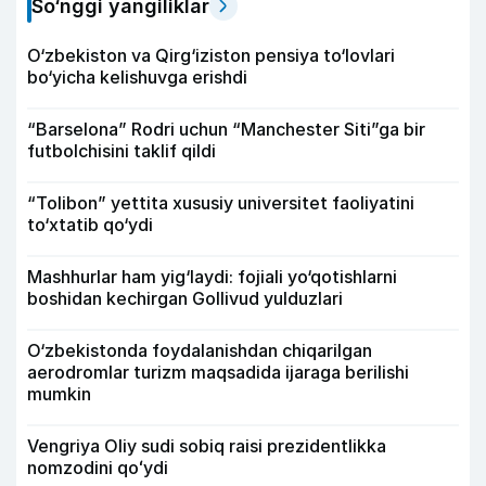
So‘nggi yangiliklar
O‘zbekiston va Qirg‘iziston pensiya to‘lovlari
bo‘yicha kelishuvga erishdi
“Barselona” Rodri uchun “Manchester Siti”ga bir
futbolchisini taklif qildi
“Tolibon” yettita xususiy universitet faoliyatini
to‘xtatib qo‘ydi
Mashhurlar ham yig‘laydi: fojiali yo‘qotishlarni
boshidan kechirgan Gollivud yulduzlari
O‘zbekistonda foydalanishdan chiqarilgan
aerodromlar turizm maqsadida ijaraga berilishi
mumkin
Vengriya Oliy sudi sobiq raisi prezidentlikka
nomzodini qoʻydi