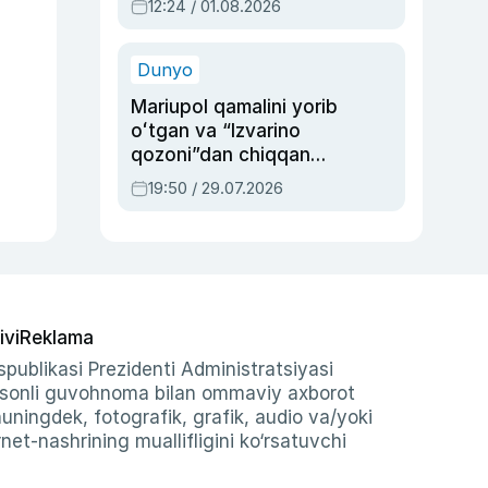
12:24 / 01.08.2026
ayblovlardan asrab
qolgan voqea
Dunyo
Mariupol qamalini yorib
oʻtgan va “Izvarino
qozoni”dan chiqqan
qahramon — Ukraina
19:50 / 29.07.2026
armiyasi bosh
qoʻmondoni Drapatiy
haqida
ivi
Reklama
publikasi Prezidenti Administratsiyasi
-sonli guvohnoma bilan ommaviy axborot
shuningdek, fotografik, grafik, audio va/yoki
et-nashrining muallifligini ko‘rsatuvchi