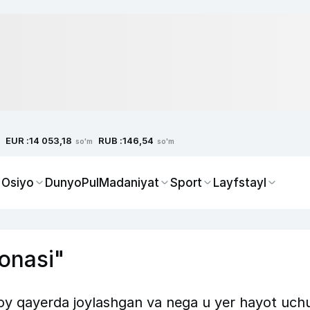
EUR :
RUB :
14 053,18
146,54
so'm
so'm
 Osiyo
Dunyo
Pul
Madaniyat
Sport
Layfstayl
xonasi"
joy qayerda joylashgan va nega u yer hayot uch