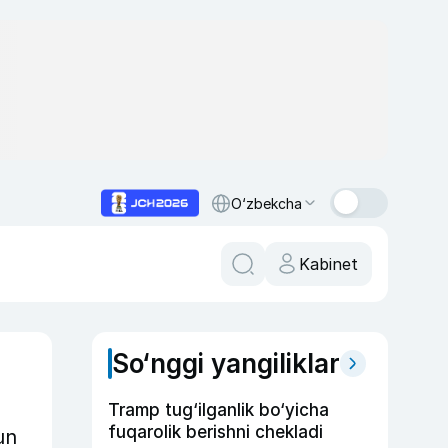
O‘zbekcha
Kabinet
So‘nggi yangiliklar
Tramp tug‘ilganlik bo‘yicha
fuqarolik berishni chekladi
un