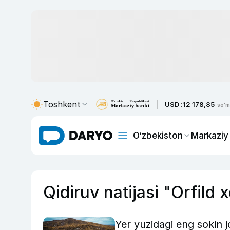
Toshkent
USD :
12 178,85
so'm
O‘zbekiston
Markaziy
Qidiruv natijasi "Orfild 
Yer yuzidagi eng sokin 