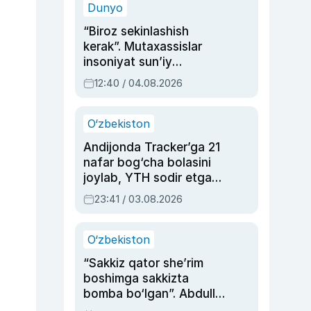
Dunyo
“Biroz sekinlashish
kerak”. Mutaxassislar
insoniyat sun’iy
intellektni boshqara
12:40 / 04.08.2026
olmay qolishidan xavotir
bildirdi
O‘zbekiston
Andijonda Tracker’ga 21
nafar bog‘cha bolasini
joylab, YTH sodir etgan
ayolga sud hukmi o‘qildi
23:41 / 03.08.2026
O‘zbekiston
“Sakkiz qator she’rim
boshimga sakkizta
bomba bo‘lgan”. Abdulla
Oripovni siyosiy