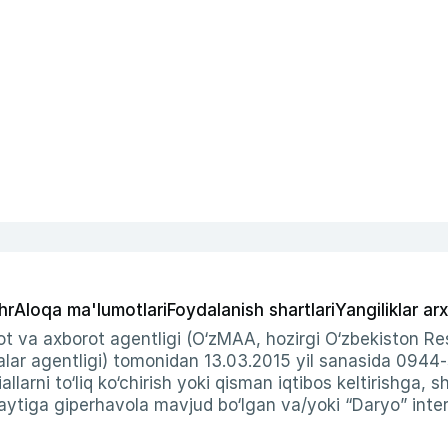
hr
Aloqa ma'lumotlari
Foydalanish shartlari
Yangiliklar arx
t va axborot agentligi (O‘zMAA, hozirgi O‘zbekiston Res
ar agentligi) tomonidan 13.03.2015 yil sanasida 0944
allarni to‘liq ko‘chirish yoki qisman iqtibos keltirishga, 
ytiga giperhavola mavjud bo‘lgan va/yoki “Daryo” intern