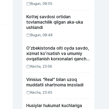
Bugun, 08:55
Kottej savdosi ortidan
tovlamachilik qilgan aka-uka
ushlandi
Bugun, 08:48
Oʻzbekistonda olti oyda savdo,
xizmat koʻrsatish va umumiy
ovqatlanish korxonalari qancha
soliq toʻlagani ochiqlandi
Kecha, 23:56
Vinisius “Real” bilan uzoq
muddatli shartnoma imzoladi
Kecha, 23:45
Husiylar hukumat kuchlariga