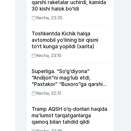
qarshi raketalar uchirdi, kamida
30 kishi halok bo‘ldi
Kecha, 23:35
Toshkentda Kichik halqa
avtomobil yo‘lining bir qismi
to‘rt kunga yopildi (xarita)
Kecha, 23:10
Superliga. “So‘g‘diyona”
“Andijon”ni mag‘lub etdi,
“Paxtakor” “Buxoro”ga qarshi
bahsda g‘alabani qo‘ldan
Kecha, 22:31
chiqardi
Tramp AQSH o‘q-dorilari haqida
ma’lumot tarqatganlarga
qamoq bilan tahdid qildi
Kecha, 22:28