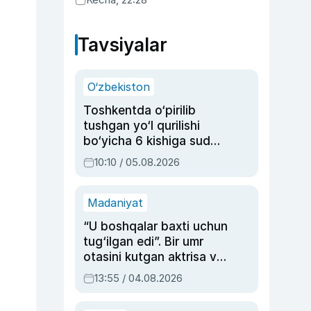
Tavsiyalar
O‘zbekiston
Toshkentda o‘pirilib
tushgan yo‘l qurilishi
bo‘yicha 6 kishiga sud
hukmi o‘qildi
10:10 / 05.08.2026
Madaniyat
“U boshqalar baxti uchun
tug‘ilgan edi”. Bir umr
otasini kutgan aktrisa va
dublyaj ustasi Rimma
13:55 / 04.08.2026
Ahmedovaning
sinovlarga to‘la hayoti