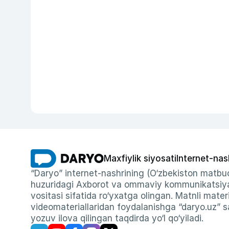
Maxfiylik siyosati
Internet-nas
“Daryo” internet-nashrining (O‘zbekiston matbuo
huzuridagi Axborot va ommaviy kommunikatsiyal
vositasi sifatida ro‘yxatga olingan. Matnli materi
videomateriallaridan foydalanishga “daryo.uz” sa
yozuv ilova qilingan taqdirda yo‘l qo‘yiladi.