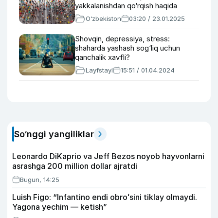
yakkalanishdan qo‘rqish haqida
O‘zbekiston
03:20 / 23.01.2025
Shovqin, depressiya, stress:
shaharda yashash sog‘liq uchun
qanchalik xavfli?
Layfstayl
15:51 / 01.04.2024
So‘nggi yangiliklar
Leonardo DiKaprio va Jeff Bezos noyob hayvonlarni
asrashga 200 million dollar ajratdi
Bugun, 14:25
Luish Figo: “Infantino endi obroʻsini tiklay olmaydi.
Yagona yechim — ketish”