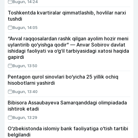
Bugun, 14:24
Toshkentda kvartiralar qimmatlashib, hovlilar narxi
tushdi
Bugun, 14:05
“Avval raqqosalardan rashk qilgan ayolim hozir meni
uylantirib qo‘yishga qodir” — Anvar Sobirov davlat
ishidagi faoliyati va o‘g‘il tarbiyasidagi xatosi haqida
gapirdi
Bugun, 13:50
Pentagon qurol sinovlari bo‘yicha 25 yillik ochiq
hisobotlarni yashirdi
Bugun, 13:40
Bibisora Assaubayeva Samarqanddagi olimpiadada
ishtirok etadi
Bugun, 13:29
O‘zbekistonda islomiy bank faoliyatiga o‘tish tartibi
belgilandi