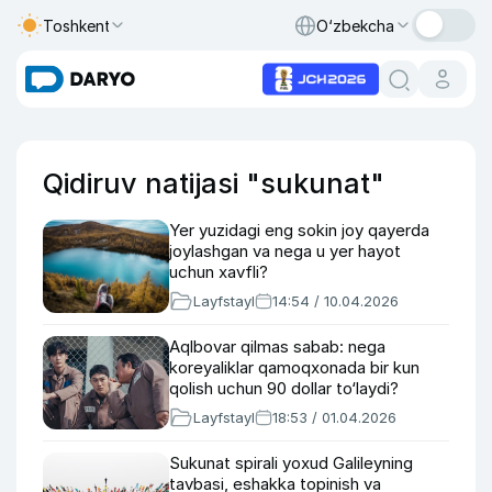
Toshkent
O‘zbekcha
Qidiruv natijasi "sukunat"
Yer yuzidagi eng sokin joy qayerda
joylashgan va nega u yer hayot
uchun xavfli?
Layfstayl
14:54 / 10.04.2026
Aqlbovar qilmas sabab: nega
koreyaliklar qamoqxonada bir kun
qolish uchun 90 dollar to‘laydi?
Layfstayl
18:53 / 01.04.2026
Sukunat spirali yoxud Galileyning
tavbasi, eshakka topinish va