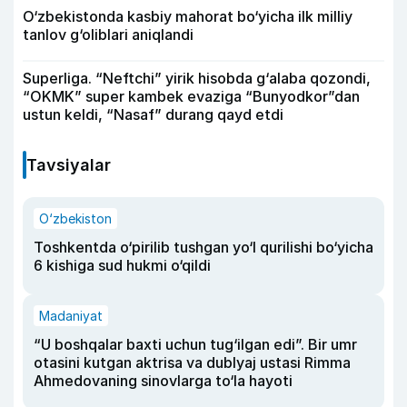
O‘zbekistonda kasbiy mahorat bo‘yicha ilk milliy
tanlov g‘oliblari aniqlandi
Superliga. “Neftchi” yirik hisobda g‘alaba qozondi,
“OKMK” super kambek evaziga “Bunyodkor”dan
ustun keldi, “Nasaf” durang qayd etdi
Tavsiyalar
O‘zbekiston
Toshkentda o‘pirilib tushgan yo‘l qurilishi bo‘yicha
6 kishiga sud hukmi o‘qildi
Madaniyat
“U boshqalar baxti uchun tug‘ilgan edi”. Bir umr
otasini kutgan aktrisa va dublyaj ustasi Rimma
Ahmedovaning sinovlarga to‘la hayoti