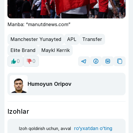
Manba: “manutdnews.com”
Manchester Yunayted
APL
Transfer
Elite Brand
Maykl Kerrik
0
0
Humoyun Oripov
Izohlar
ro‘yxatdan o‘ting
Izoh qoldirish uchun, avval