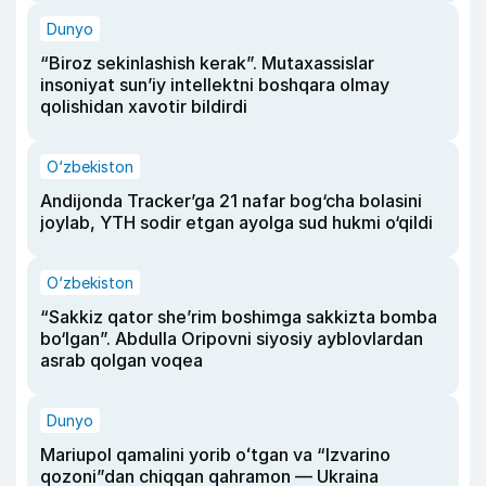
Dunyo
“Biroz sekinlashish kerak”. Mutaxassislar
insoniyat sun’iy intellektni boshqara olmay
qolishidan xavotir bildirdi
O‘zbekiston
Andijonda Tracker’ga 21 nafar bog‘cha bolasini
joylab, YTH sodir etgan ayolga sud hukmi o‘qildi
O‘zbekiston
“Sakkiz qator she’rim boshimga sakkizta bomba
bo‘lgan”. Abdulla Oripovni siyosiy ayblovlardan
asrab qolgan voqea
Dunyo
Mariupol qamalini yorib oʻtgan va “Izvarino
qozoni”dan chiqqan qahramon — Ukraina