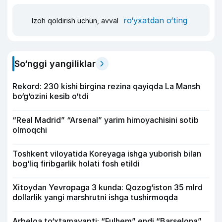
ro‘yxatdan o‘ting
Izoh qoldirish uchun, avval
So‘nggi yangiliklar
Rekord: 230 kishi birgina rezina qayiqda La Mansh
bo‘g‘ozini kesib o‘tdi
“Real Madrid” “Arsenal” yarim himoyachisini sotib
olmoqchi
Toshkent viloyatida Koreyaga ishga yuborish bilan
bog‘liq firibgarlik holati fosh etildi
Xitoydan Yevropaga 3 kunda: Qozog‘iston 35 mlrd
dollarlik yangi marshrutni ishga tushirmoqda
Arbeloa to‘xtamayapti: “Fulhem” endi “Barselona”