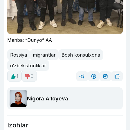
Manba: “Dunyo” AA
Rossiya
migrantlar
Bosh konsulxona
o‘zbekistonliklar
1
0
Nigora A'loyeva
Izohlar