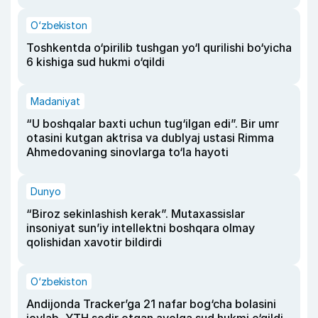
O‘zbekiston
Toshkentda o‘pirilib tushgan yo‘l qurilishi bo‘yicha
6 kishiga sud hukmi o‘qildi
Madaniyat
“U boshqalar baxti uchun tug‘ilgan edi”. Bir umr
otasini kutgan aktrisa va dublyaj ustasi Rimma
Ahmedovaning sinovlarga to‘la hayoti
Dunyo
“Biroz sekinlashish kerak”. Mutaxassislar
insoniyat sun’iy intellektni boshqara olmay
qolishidan xavotir bildirdi
O‘zbekiston
Andijonda Tracker’ga 21 nafar bog‘cha bolasini