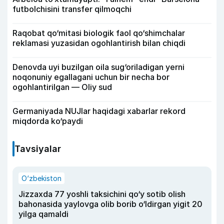
futbolchisini transfer qilmoqchi
Raqobat qo‘mitasi biologik faol qo‘shimchalar
reklamasi yuzasidan ogohlantirish bilan chiqdi
Denovda uyi buzilgan oila sug‘oriladigan yerni
noqonuniy egallagani uchun bir necha bor
ogohlantirilgan — Oliy sud
Germaniyada NUJlar haqidagi xabarlar rekord
miqdorda ko‘paydi
Tavsiyalar
O‘zbekiston
Jizzaxda 77 yoshli taksichini qo‘y sotib olish
bahonasida yaylovga olib borib o‘ldirgan yigit 20
yilga qamaldi