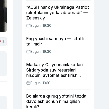
“AQSH har oy Ukrainaga Patriot
raketalarini yetkazib beradi” —
Zelenskiy
Bugun, 19:30
Eng yaxshi sarmoya — sifatli
0
ta’limdir
Bugun, 19:30
Markaziy Osiyo mamlakatlari
Sirdaryoda suv resurslari
hisobini avtomatlashtirish
rejasini ishlab chiqishni
Bugun, 19:10
ma’qulladi
Bolalarda quruq yo‘talni tezda
davolash uchun nima qilish
kerak?