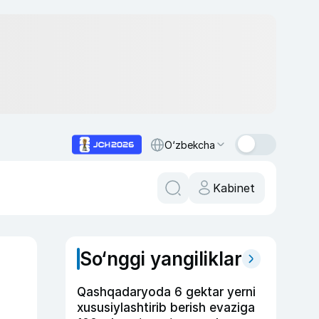
O‘zbekcha
Kabinet
So‘nggi yangiliklar
Qashqadaryoda 6 gektar yerni
xususiylashtirib berish evaziga