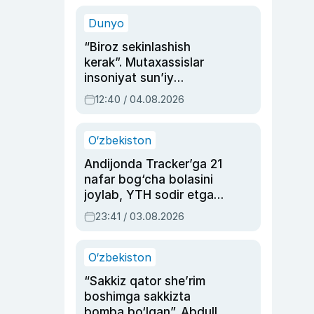
sinovlarga to‘la hayoti
Dunyo
“Biroz sekinlashish
kerak”. Mutaxassislar
insoniyat sun’iy
intellektni boshqara
12:40 / 04.08.2026
olmay qolishidan xavotir
bildirdi
O‘zbekiston
Andijonda Tracker’ga 21
nafar bog‘cha bolasini
joylab, YTH sodir etgan
ayolga sud hukmi o‘qildi
23:41 / 03.08.2026
O‘zbekiston
“Sakkiz qator she’rim
boshimga sakkizta
bomba bo‘lgan”. Abdulla