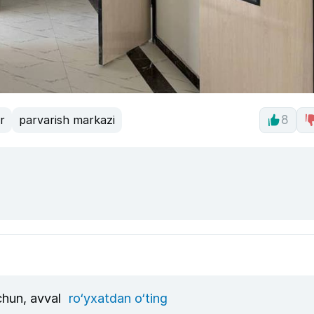
r
parvarish markazi
8
uchun, avval
ro‘yxatdan o‘ting