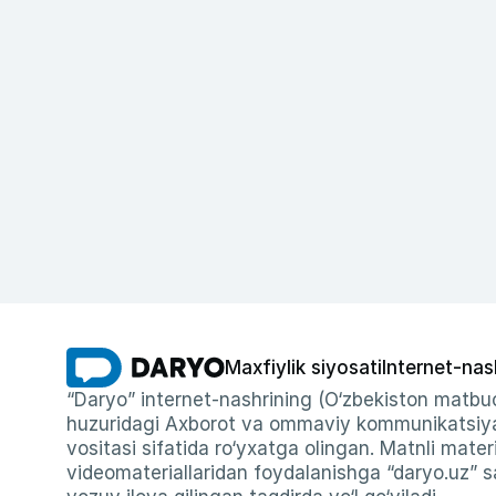
Maxfiylik siyosati
Internet-nas
“Daryo” internet-nashrining (O‘zbekiston matbuo
huzuridagi Axborot va ommaviy kommunikatsiyal
vositasi sifatida ro‘yxatga olingan. Matnli materi
videomateriallaridan foydalanishga “daryo.uz” sa