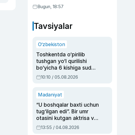
Bugun, 18:57
Tavsiyalar
O‘zbekiston
Toshkentda o‘pirilib
tushgan yo‘l qurilishi
bo‘yicha 6 kishiga sud
hukmi o‘qildi
10:10 / 05.08.2026
Madaniyat
“U boshqalar baxti uchun
tug‘ilgan edi”. Bir umr
otasini kutgan aktrisa va
dublyaj ustasi Rimma
13:55 / 04.08.2026
Ahmedovaning