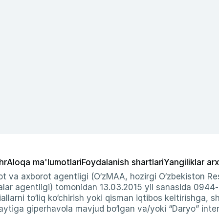
hr
Aloqa ma'lumotlari
Foydalanish shartlari
Yangiliklar arx
t va axborot agentligi (O‘zMAA, hozirgi O‘zbekiston Res
ar agentligi) tomonidan 13.03.2015 yil sanasida 0944
allarni to‘liq ko‘chirish yoki qisman iqtibos keltirishga, 
ytiga giperhavola mavjud bo‘lgan va/yoki “Daryo” intern