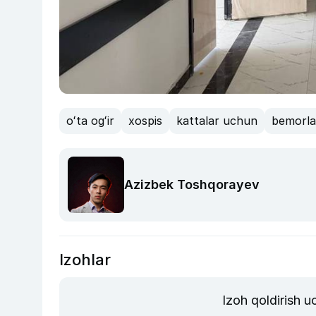
oʻta ogʻir
xospis
kattalar uchun
bemorla
Azizbek Toshqorayev
Izohlar
Izoh qoldirish 