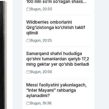
100 mln so‘m so‘ragan shaxs
ushlandi
Bugun, 20:50
Wildberries omborlarini
Qirg‘izistonga ko‘chirish taklif
qilindi
Bugun, 20:25
Samarqand shahri hududiga
qo‘shni tumanlardan qariyb 17,2
ming gektar yer qo‘shib beriladi
Bugun, 20:00
Messi faoliyatini yakunlagach,
“Inter Mayami” rahbariga
aylanadimi?
Bugun, 19:38