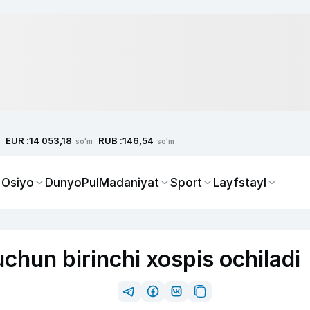
EUR :
RUB :
14 053,18
146,54
so'm
so'm
 Osiyo
Dunyo
Pul
Madaniyat
Sport
Layfstayl
chun birinchi xospis ochiladi