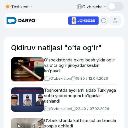
Toshkent
O‘zbekcha
Qidiruv natijasi "oʻta ogʻir"
Oʻzbekistonda oxirgi besh yilda ogʻir
va oʻta ogʻir jinoyatlar keskin
koʻpaydi
O‘zbekiston
19:35 / 12.04.2026
Toshkentda ayollarni aldab Turkiyaga
sotib yubormoqchi boʻlganlar
ushlandi
O‘zbekiston
22:40 / 07.02.2026
O‘zbekistonda kattalar uchun birinchi
xospis ochiladi