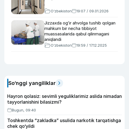
O‘zbekiston
19:07 / 09.01.2026
Jizzaxda ogʻir ahvolga tushib qolgan
mahkum bir necha tibbiyot
muassasalarida qabul qilinmagani
aniqlandi
O‘zbekiston
19:59 / 17.12.2025
So‘nggi yangiliklar
Hayron qolasiz: sevimli yeguliklarimiz aslida nimadan
tayyorlanishini bilasizmi?
Bugun, 09:40
Toshkentda “zakladka” usulida narkotik tarqatishga
chek qo‘yildi