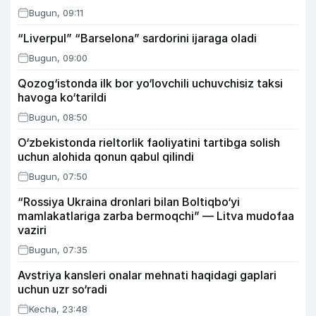
Bugun, 09:11
“Liverpul” “Barselona” sardorini ijaraga oladi
Bugun, 09:00
Qozog‘istonda ilk bor yo‘lovchili uchuvchisiz taksi
havoga ko‘tarildi
Bugun, 08:50
O‘zbekistonda rieltorlik faoliyatini tartibga solish
uchun alohida qonun qabul qilindi
Bugun, 07:50
“Rossiya Ukraina dronlari bilan Boltiqbo‘yi
mamlakatlariga zarba bermoqchi” — Litva mudofaa
vaziri
Bugun, 07:35
Avstriya kansleri onalar mehnati haqidagi gaplari
uchun uzr so‘radi
Kecha, 23:48