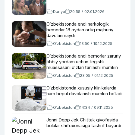
Dunyo
20:55 / 02.01.2026
Oʻzbekistonda endi narkologik
bemorlar 18 oydan ortiq majburiy
davolanmaydi
O‘zbekiston
13:50 / 10.12.2025
Oʻzbekistonda endi bemorlar zaruriy
tibbiy yordam uchun tegishli
muassasani oʻzlari tanlashi mumkin
O‘zbekiston
23:05 / 01.12.2025
O‘zbekistonda xususiy klinikalarda
ham bepul davolanish mumkin bo‘ladi
O‘zbekiston
14:34 / 09.11.2025
Jonni Depp Jek Chittak qiyofasida
bolalar shifoxonasiga tashrif buyurdi