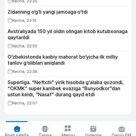
Kecha, 23:25
Zidanning o‘g‘li yangi jamoaga o‘tdi
Kecha, 23:15
Avstraliyada 150 yil oldin olingan kitob kutubxonaga
qaytarildi
Kecha, 22:55
O‘zbekistonda kasbiy mahorat bo‘yicha ilk milliy
tanlov g‘oliblari aniqlandi
Kecha, 22:38
Superliga. “Neftchi” yirik hisobda g‘alaba qozondi,
“OKMK” super kambek evaziga “Bunyodkor”dan
ustun keldi, “Nasaf” durang qayd etdi
Kecha, 22:07
Bosh sahifa
Tasma
Menyu
Videolar
Daryo FM