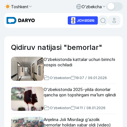
Toshkent
O‘zbekcha
Qidiruv natijasi "bemorlar"
O‘zbekistonda kattalar uchun birinchi
xospis ochiladi
O‘zbekiston
19:07 / 09.01.2026
Oʻzbekistonda 2025-yilda donorlar
qancha qon topshirgani maʼlum qilindi
O‘zbekiston
14:11 / 08.01.2026
Anjelina Joli Misrdagi g‘azolik
bemorlar holidan xabar oldi (video)