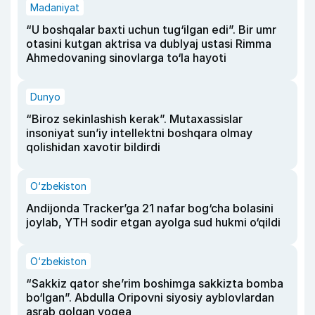
Madaniyat
“U boshqalar baxti uchun tug‘ilgan edi”. Bir umr
otasini kutgan aktrisa va dublyaj ustasi Rimma
Ahmedovaning sinovlarga to‘la hayoti
Dunyo
“Biroz sekinlashish kerak”. Mutaxassislar
insoniyat sun’iy intellektni boshqara olmay
qolishidan xavotir bildirdi
O‘zbekiston
Andijonda Tracker’ga 21 nafar bog‘cha bolasini
joylab, YTH sodir etgan ayolga sud hukmi o‘qildi
O‘zbekiston
“Sakkiz qator she’rim boshimga sakkizta bomba
bo‘lgan”. Abdulla Oripovni siyosiy ayblovlardan
asrab qolgan voqea