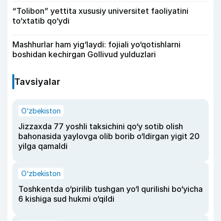
“Tolibon” yettita xususiy universitet faoliyatini
to‘xtatib qo‘ydi
Mashhurlar ham yig‘laydi: fojiali yo‘qotishlarni
boshidan kechirgan Gollivud yulduzlari
Tavsiyalar
O‘zbekiston
Jizzaxda 77 yoshli taksichini qo‘y sotib olish
bahonasida yaylovga olib borib o‘ldirgan yigit 20
yilga qamaldi
O‘zbekiston
Toshkentda o‘pirilib tushgan yo‘l qurilishi bo‘yicha
6 kishiga sud hukmi o‘qildi