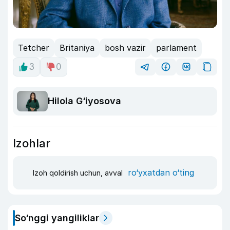
Tetcher
Britaniya
bosh vazir
parlament
3
0
Hilola G‘iyosova
Izohlar
ro‘yxatdan o‘ting
Izoh qoldirish uchun, avval
So‘nggi yangiliklar