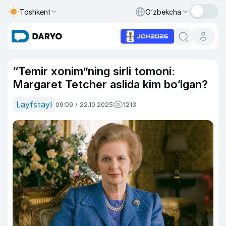
Toshkent
O‘zbekcha
“Temir xonim”ning sirli tomoni:
Margaret Tetcher aslida kim bo‘lgan?
Layfstayl
09:09 / 22.10.2025
1213