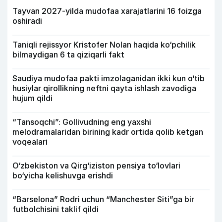
Tayvan 2027-yilda mudofaa xarajatlarini 16 foizga
oshiradi
Taniqli rejissyor Kristofer Nolan haqida ko‘pchilik
bilmaydigan 6 ta qiziqarli fakt
Saudiya mudofaa pakti imzolaganidan ikki kun o‘tib
husiylar qirollikning neftni qayta ishlash zavodiga
hujum qildi
“Tansoqchi”: Gollivudning eng yaxshi
melodramalaridan birining kadr ortida qolib ketgan
voqealari
O‘zbekiston va Qirg‘iziston pensiya to‘lovlari
bo‘yicha kelishuvga erishdi
“Barselona” Rodri uchun “Manchester Siti”ga bir
futbolchisini taklif qildi