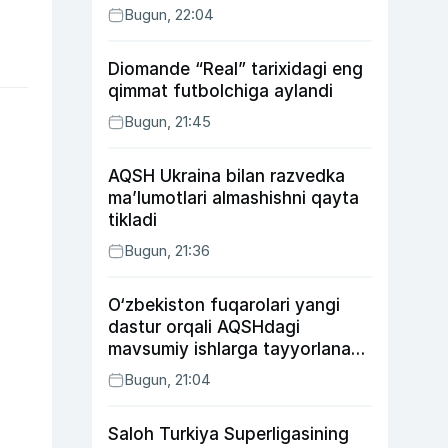
Bugun, 22:04
Diomande “Real” tarixidagi eng
qimmat futbolchiga aylandi
Bugun, 21:45
AQSH Ukraina bilan razvedka
ma’lumotlari almashishni qayta
tikladi
Bugun, 21:36
O‘zbekiston fuqarolari yangi
dastur orqali AQSHdagi
mavsumiy ishlarga tayyorlanadi
va joylashtiriladi
Bugun, 21:04
Saloh Turkiya Superligasining