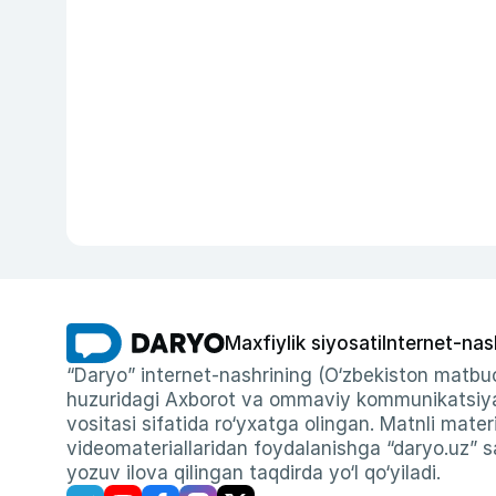
Maxfiylik siyosati
Internet-nas
“Daryo” internet-nashrining (O‘zbekiston matbuo
huzuridagi Axborot va ommaviy kommunikatsiyal
vositasi sifatida ro‘yxatga olingan. Matnli materi
videomateriallaridan foydalanishga “daryo.uz” sa
yozuv ilova qilingan taqdirda yo‘l qo‘yiladi.