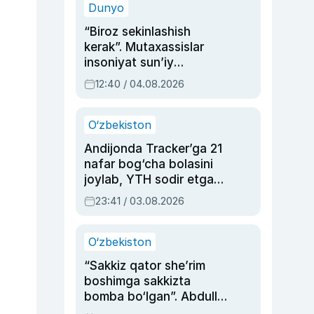
Dunyo
“Biroz sekinlashish
kerak”. Mutaxassislar
insoniyat sun’iy
intellektni boshqara
12:40 / 04.08.2026
olmay qolishidan xavotir
bildirdi
O‘zbekiston
Andijonda Tracker’ga 21
nafar bog‘cha bolasini
joylab, YTH sodir etgan
ayolga sud hukmi o‘qildi
23:41 / 03.08.2026
O‘zbekiston
“Sakkiz qator she’rim
boshimga sakkizta
bomba bo‘lgan”. Abdulla
Oripovni siyosiy