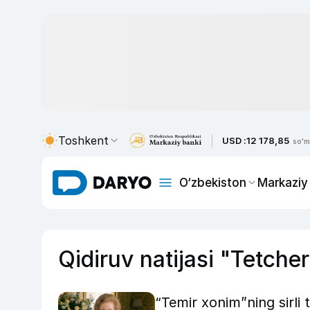
Toshkent
USD :
12 178,85
so'm
O‘zbekiston
Markaziy
Qidiruv natijasi "Tetcher
“Temir xonim”ning sirli