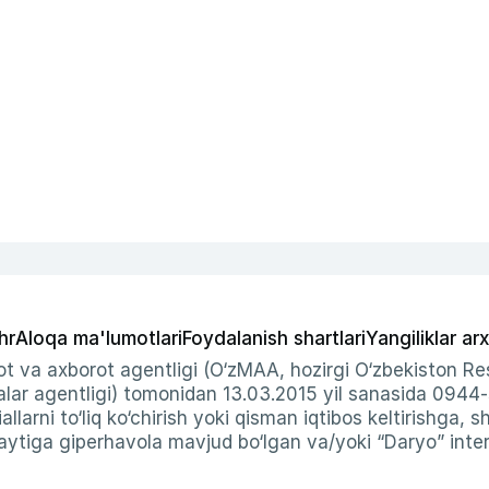
hr
Aloqa ma'lumotlari
Foydalanish shartlari
Yangiliklar arx
t va axborot agentligi (O‘zMAA, hozirgi O‘zbekiston Res
ar agentligi) tomonidan 13.03.2015 yil sanasida 0944
allarni to‘liq ko‘chirish yoki qisman iqtibos keltirishga, 
ytiga giperhavola mavjud bo‘lgan va/yoki “Daryo” intern