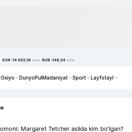
EUR :
RUB :
14 053,18
146,54
so'm
so'm
 Osiyo
Dunyo
Pul
Madaniyat
Sport
Layfstayl
"
 tomoni: Margaret Tetcher aslida kim bo‘lgan?