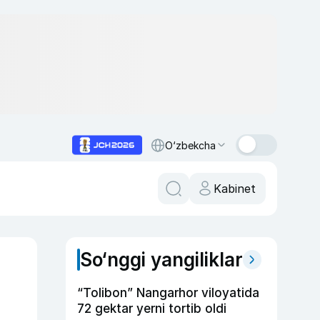
O‘zbekcha
Kabinet
So‘nggi yangiliklar
“Tolibon” Nangarhor viloyatida
72 gektar yerni tortib oldi