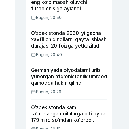
eng ko‘p maosh oluvchi
futbolchisiga aylandi
Bugun, 20:50
O‘zbekistonda 2030-yilgacha
xavfli chiqindilarni qayta ishlash
darajasi 20 foizga yetkaziladi
Bugun, 20:40
Germaniyada piyodalarni urib
yuborgan afg‘onistonlik umrbod
qamoqqa hukm qilindi
Bugun, 20:26
O‘zbekistonda kam
ta’minlangan oilalarga olti oyda
179 mlrd so‘mdan ko‘proq
ijtimoiy keshbek to‘lab berildi
Bugun, 20:10