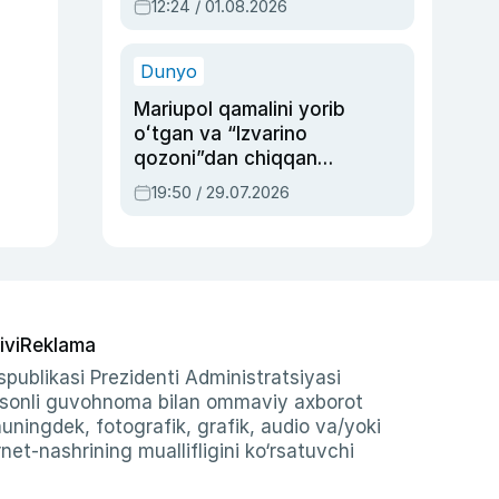
12:24 / 01.08.2026
ayblovlardan asrab
qolgan voqea
Dunyo
Mariupol qamalini yorib
oʻtgan va “Izvarino
qozoni”dan chiqqan
qahramon — Ukraina
19:50 / 29.07.2026
armiyasi bosh
qoʻmondoni Drapatiy
haqida
ivi
Reklama
publikasi Prezidenti Administratsiyasi
-sonli guvohnoma bilan ommaviy axborot
shuningdek, fotografik, grafik, audio va/yoki
et-nashrining muallifligini ko‘rsatuvchi