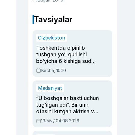
Tavsiyalar
O‘zbekiston
Toshkentda o‘pirilib
tushgan yo‘l qurilishi
bo‘yicha 6 kishiga sud
hukmi o‘qildi
Kecha, 10:10
Madaniyat
“U boshqalar baxti uchun
tug‘ilgan edi”. Bir umr
otasini kutgan aktrisa va
dublyaj ustasi Rimma
13:55 / 04.08.2026
Ahmedovaning
sinovlarga to‘la hayoti