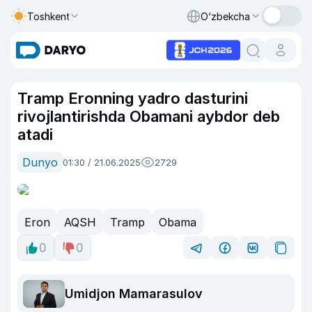
Toshkent
O‘zbekcha
Tramp Eronning yadro dasturini
rivojlantirishda Obamani aybdor deb
atadi
Dunyo
01:30 / 21.06.2025
2729
Eron
AQSH
Tramp
Obama
0
0
Umidjon Mamarasulov