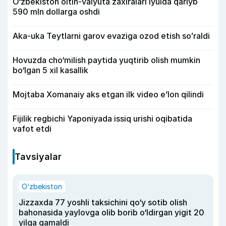
O‘zbekiston oltin-valyuta zaxiralari iyulda qariyb
590 mln dollarga oshdi
Aka-uka Teytlarni garov evaziga ozod etish soʻraldi
Hovuzda cho‘milish paytida yuqtirib olish mumkin
bo‘lgan 5 xil kasallik
Mojtaba Xomanaiy aks etgan ilk video e’lon qilindi
Fijilik regbichi Yaponiyada issiq urishi oqibatida
vafot etdi
Tavsiyalar
O‘zbekiston
Jizzaxda 77 yoshli taksichini qo‘y sotib olish
bahonasida yaylovga olib borib o‘ldirgan yigit 20
yilga qamaldi