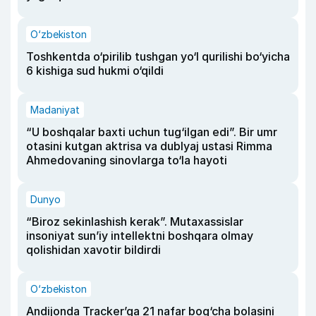
O‘zbekiston
Toshkentda o‘pirilib tushgan yo‘l qurilishi bo‘yicha
6 kishiga sud hukmi o‘qildi
Madaniyat
“U boshqalar baxti uchun tug‘ilgan edi”. Bir umr
otasini kutgan aktrisa va dublyaj ustasi Rimma
Ahmedovaning sinovlarga to‘la hayoti
Dunyo
“Biroz sekinlashish kerak”. Mutaxassislar
insoniyat sun’iy intellektni boshqara olmay
qolishidan xavotir bildirdi
O‘zbekiston
Andijonda Tracker’ga 21 nafar bog‘cha bolasini