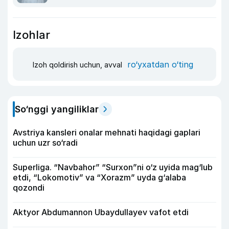
Izohlar
ro‘yxatdan o‘ting
Izoh qoldirish uchun, avval
So‘nggi yangiliklar
Avstriya kansleri onalar mehnati haqidagi gaplari
uchun uzr so‘radi
Superliga. “Navbahor” “Surxon”ni o‘z uyida mag‘lub
etdi, “Lokomotiv” va “Xorazm” uyda g‘alaba
qozondi
Aktyor Abdu­mannon Ubaydullayev vafot etdi