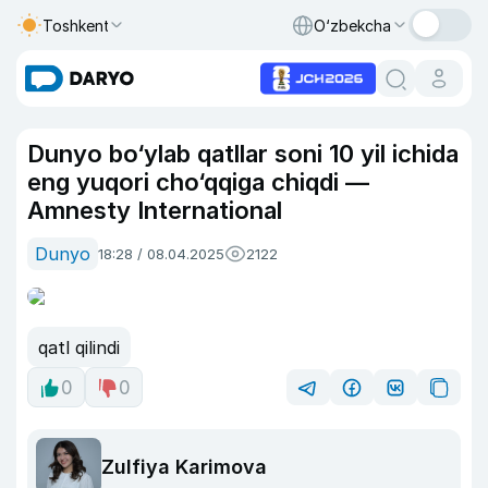
Toshkent
O‘zbekcha
Dunyo bo‘ylab qatllar soni 10 yil ichida
eng yuqori cho‘qqiga chiqdi —
Amnesty International
Dunyo
18:28 / 08.04.2025
2122
qatl qilindi
0
0
Zulfiya Karimova