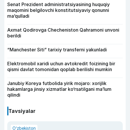
Senat Prezident administratsiyasining huquqiy
maqomini belgilovchi konstitutsiyaviy qonunni
ma’qulladi
Axmat Qodirovga Checheniston Qahramoni unvoni
berildi
“Manchester Siti” tarixiy transferni yakunladi
Elektromobil xaridi uchun avtokredit foizining bir
qismi davlat tomonidan qoplab berilishi mumkin
Janubiy Koreya futbolida yirik mojaro: xorijlik
hakamlarga jinsiy xizmatlar ko‘rsatilgani ma’lum
qilindi
Tavsiyalar
O‘zbekiston