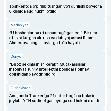
Toshkentda o‘pirilib tushgan yo‘l qurilishi bo‘yicha
6 kishiga sud hukmi o‘qildi
Madaniyat
“U boshqalar baxti uchun tug‘ilgan edi”. Bir umr
otasini kutgan aktrisa va dublyaj ustasi Rimma
Ahmedovaning sinovlarga to‘la hayoti
Dunyo
“Biroz sekinlashish kerak”. Mutaxassislar
insoniyat sun’iy intellektni boshqara olmay
qolishidan xavotir bildirdi
O‘zbekiston
Andijonda Tracker’ga 21 nafar bog‘cha bolasini
joylab, YTH sodir etgan ayolga sud hukmi o‘qildi