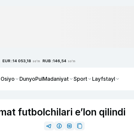
EUR :
RUB :
14 053,18
146,54
so'm
so'm
 Osiyo
Dunyo
Pul
Madaniyat
Sport
Layfstayl
t futbolchilari eʼlon qilindi