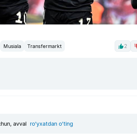
Musiala
Transfermarkt
2
uchun, avval
ro‘yxatdan o‘ting