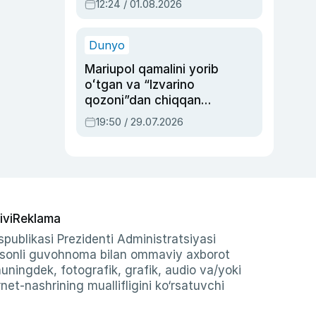
12:24 / 01.08.2026
ayblovlardan asrab
qolgan voqea
Dunyo
Mariupol qamalini yorib
oʻtgan va “Izvarino
qozoni”dan chiqqan
qahramon — Ukraina
19:50 / 29.07.2026
armiyasi bosh
qoʻmondoni Drapatiy
haqida
ivi
Reklama
publikasi Prezidenti Administratsiyasi
-sonli guvohnoma bilan ommaviy axborot
shuningdek, fotografik, grafik, audio va/yoki
et-nashrining muallifligini ko‘rsatuvchi