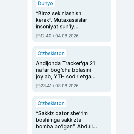
Dunyo
“Biroz sekinlashish
kerak”. Mutaxassislar
insoniyat sun’iy
intellektni boshqara
12:40 / 04.08.2026
olmay qolishidan xavotir
bildirdi
O‘zbekiston
Andijonda Tracker’ga 21
nafar bog‘cha bolasini
joylab, YTH sodir etgan
ayolga sud hukmi o‘qildi
23:41 / 03.08.2026
O‘zbekiston
“Sakkiz qator she’rim
boshimga sakkizta
bomba bo‘lgan”. Abdulla
Oripovni siyosiy