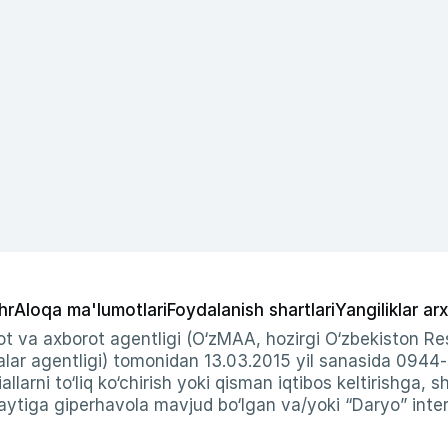
hr
Aloqa ma'lumotlari
Foydalanish shartlari
Yangiliklar arx
t va axborot agentligi (O‘zMAA, hozirgi O‘zbekiston Res
ar agentligi) tomonidan 13.03.2015 yil sanasida 0944
allarni to‘liq ko‘chirish yoki qisman iqtibos keltirishga, 
ytiga giperhavola mavjud bo‘lgan va/yoki “Daryo” intern