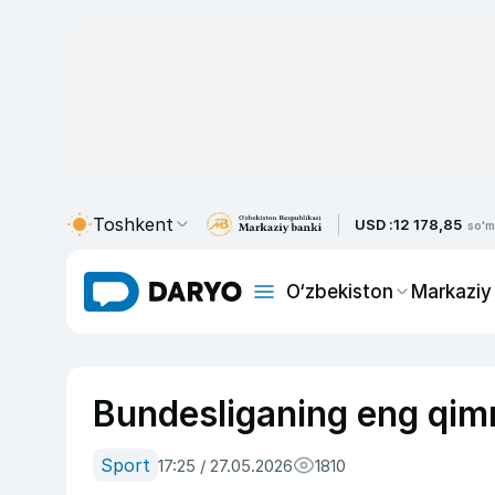
Toshkent
USD :
12 178,85
so'm
O‘zbekiston
Markaziy
Bundesliganing eng qimma
Sport
17:25 / 27.05.2026
1810