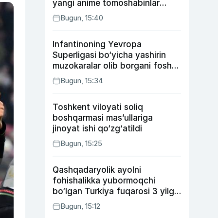
yangi anime tomoshabinlar
e’tiborini qozonmoqda
Bugun, 15:40
Infantinoning Yevropa
Superligasi bo‘yicha yashirin
muzokaralar olib borgani fosh
bo‘ldi
Bugun, 15:34
Toshkent viloyati soliq
boshqarmasi mas’ullariga
jinoyat ishi qo‘zg‘atildi
Bugun, 15:25
Qashqadaryolik ayolni
fohishalikka yubormoqchi
bo‘lgan Turkiya fuqarosi 3 yilga
qamaldi
Bugun, 15:12