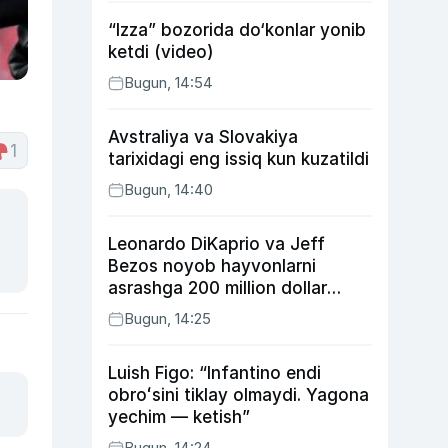
“Izza” bozorida do‘konlar yonib
ketdi (video)
Bugun, 14:54
Avstraliya va Slovakiya
1
tarixidagi eng issiq kun kuzatildi
Bugun, 14:40
Leonardo DiKaprio va Jeff
Bezos noyob hayvonlarni
asrashga 200 million dollar
ajratdi
Bugun, 14:25
Luish Figo: “Infantino endi
obroʻsini tiklay olmaydi. Yagona
yechim — ketish”
Bugun, 14:24