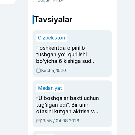
Tavsiyalar
O‘zbekiston
Toshkentda o‘pirilib
tushgan yo‘l qurilishi
bo‘yicha 6 kishiga sud
hukmi o‘qildi
Kecha, 10:10
Madaniyat
“U boshqalar baxti uchun
tug‘ilgan edi”. Bir umr
otasini kutgan aktrisa va
dublyaj ustasi Rimma
13:55 / 04.08.2026
Ahmedovaning
sinovlarga to‘la hayoti