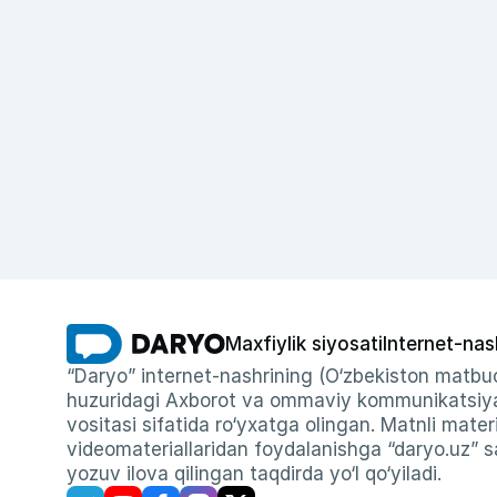
Maxfiylik siyosati
Internet-nas
“Daryo” internet-nashrining (O‘zbekiston matbuo
huzuridagi Axborot va ommaviy kommunikatsiyal
vositasi sifatida ro‘yxatga olingan. Matnli materi
videomateriallaridan foydalanishga “daryo.uz” sa
yozuv ilova qilingan taqdirda yo‘l qo‘yiladi.