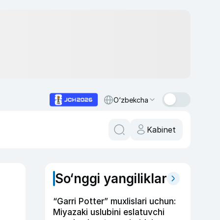
O‘zbekcha
Kabinet
So‘nggi yangiliklar
“Garri Potter” muxlislari uchun:
Miyazaki uslubini eslatuvchi