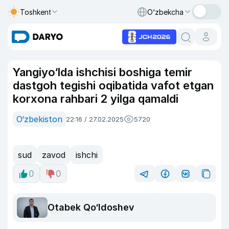
Toshkent
O‘zbekcha
Yangiyo‘lda ishchisi boshiga temir
dastgoh tegishi oqibatida vafot etgan
korxona rahbari 2 yilga qamaldi
O‘zbekiston
22:16 / 27.02.2025
5720
sud
zavod
ishchi
0
0
Otabek Qo‘ldoshev