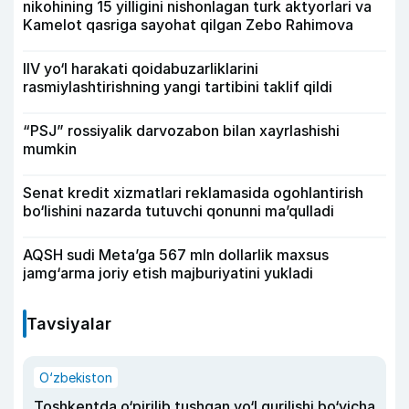
nikohining 15 yilligini nishonlagan turk aktyorlari va
Kamelot qasriga sayohat qilgan Zebo Rahimova
IIV yo‘l harakati qoidabuzarliklarini
rasmiylashtirishning yangi tartibini taklif qildi
“PSJ” rossiyalik darvozabon bilan xayrlashishi
mumkin
Senat kredit xizmatlari reklamasida ogohlantirish
bo‘lishini nazarda tutuvchi qonunni ma’qulladi
AQSH sudi Meta’ga 567 mln dollarlik maxsus
jamg‘arma joriy etish majburiyatini yukladi
Tavsiyalar
O‘zbekiston
Toshkentda o‘pirilib tushgan yo‘l qurilishi bo‘yicha