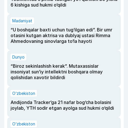
6 kishiga sud hukmi o‘qildi
Madaniyat
“U boshqalar baxti uchun tug‘ilgan edi”. Bir umr
otasini kutgan aktrisa va dublyaj ustasi Rimma
Ahmedovaning sinovlarga to‘la hayoti
Dunyo
“Biroz sekinlashish kerak”. Mutaxassislar
insoniyat sun’iy intellektni boshqara olmay
qolishidan xavotir bildirdi
O‘zbekiston
Andijonda Tracker’ga 21 nafar bog‘cha bolasini
joylab, YTH sodir etgan ayolga sud hukmi o‘qildi
O‘zbekiston